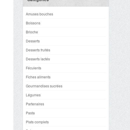
Amuses bouches
Boissons
Brioche
Desserts
Desserts fruités
Desserts lactés
Féculents
Fiches aliments
Gourmandises sucrées
Légumes
Partenaires
Pasta
Plats complets