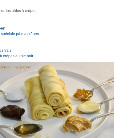
ns des pâtes à crêpes :
pert
e spéciale pâte à crêpes
ds frais
 à crêpes au blé noir