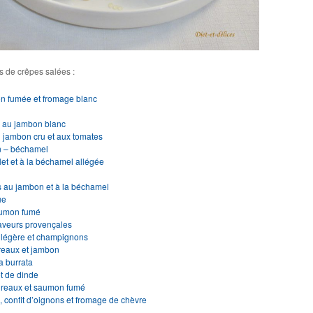
s de crêpes salées :
n fumée et fromage blanc
s
s au jambon blanc
 jambon cru et aux tomates
n – béchamel
et et à la béchamel allégée
s au jambon et à la béchamel
que
saumon fumé
saveurs provençales
 légère et champignons
reaux et jambon
a burrata
et de dinde
oireaux et saumon fumé
, confit d’oignons et fromage de chèvre