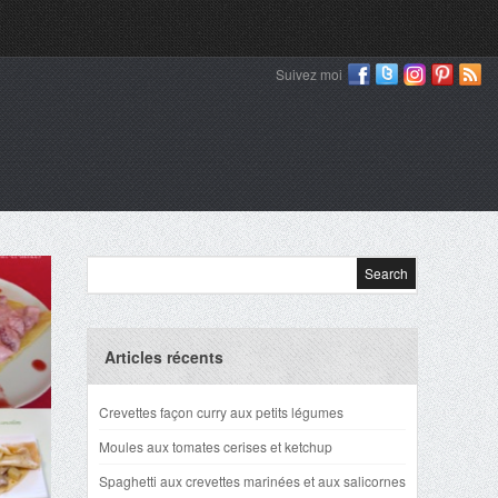
Suivez moi
Articles récents
Crevettes façon curry aux petits légumes
Moules aux tomates cerises et ketchup
Spaghetti aux crevettes marinées et aux salicornes