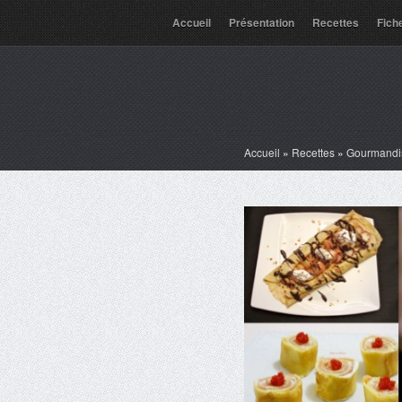
Accueil
Présentation
Recettes
Fich
Accueil
»
Recettes
»
Gourmandi