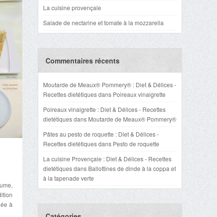
La cuisine provençale
Salade de nectarine et tomate à la mozzarella
Commentaires récents
Moutarde de Meaux® Pommery® : Diet & Délices -
Recettes dietétiques
dans
Poireaux vinaigrette
Poireaux vinaigrette : Diet & Délices - Recettes
dietétiques
dans
Moutarde de Meaux® Pommery®
Pâtes au pesto de roquette : Diet & Délices -
Recettes dietétiques
dans
Pesto de roquette
La cuisine Provençale : Diet & Délices - Recettes
dietétiques
dans
Ballottines de dinde à la coppa et
à la tapenade verte
tume,
ition
née à
Catégories