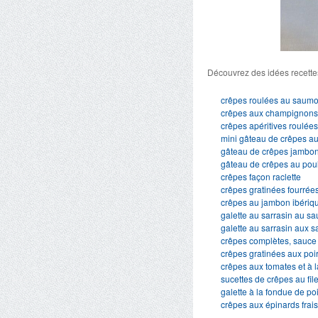
Découvrez des idées recette
crêpes roulées au saumo
crêpes aux champignon
crêpes apéritives roulée
mini gâteau de crêpes au
gâteau de crêpes jambo
gâteau de crêpes au poul
crêpes façon raclette
crêpes gratinées fourrée
crêpes au jambon ibéri
galette au sarrasin au 
galette au sarrasin aux 
crêpes complètes, sauce
crêpes gratinées aux poi
crêpes aux tomates et à l
sucettes de crêpes au fil
galette à la fondue de p
crêpes aux épinards frais