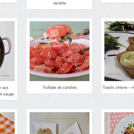
raclette
e aux
Truffade de carottes
Toasts chèvre – m
et sauge