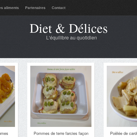
es aliments
Partenaires
Contact
Diet & Délices
L'équilibre au quotidien
rumes
Pommes de terre farcies façon
Poêlée de card