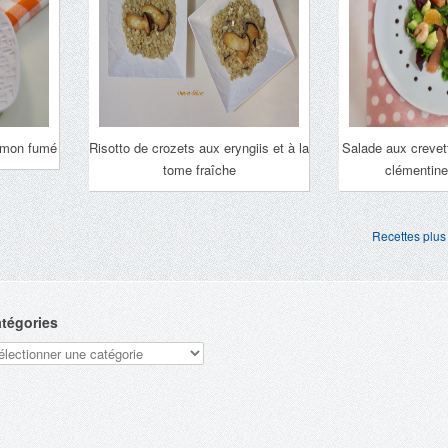
umon fumé
Risotto de crozets aux eryngiis et à la
Salade aux creve
tome fraîche
clémentine
Recettes plus
tégories
tégories