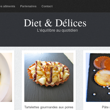
es aliments
Partenaires
Contact
Diet & Délices
L'équilibre au quotidien
Tartelettes gourmandes aux poires
Pâte 