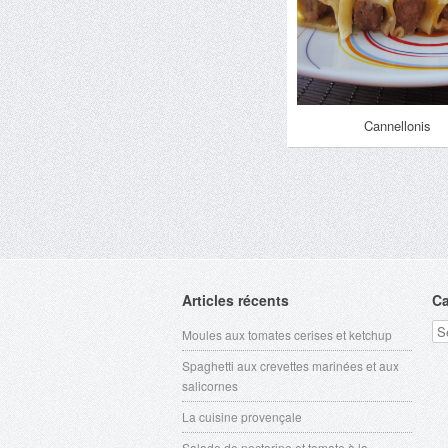
Cannellonis
Articles récents
Ca
Ca
Moules aux tomates cerises et ketchup
Spaghetti aux crevettes marinées et aux
salicornes
La cuisine provençale
Salade de nectarine et tomate à la