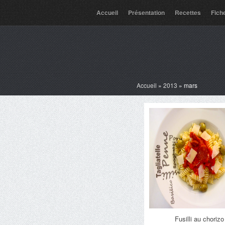
Accueil
Présentation
Recettes
Fich
Accueil
»
2013
»
mars
Fusilli au chorizo