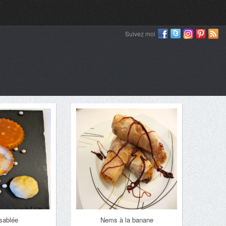
Suivez moi
sablée
Nems à la banane