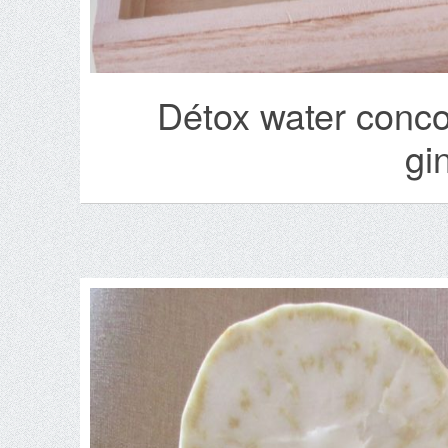
Détox water conco
gi