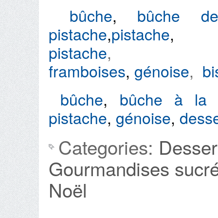
bûche
,
bûche d
pistache
,
pistache
pistache
,
framboises
,
génoise
,
bi
bûche
,
bûche à la 
pistache
,
génoise
,
desse
Categories:
Desser
Gourmandises sucr
Noël