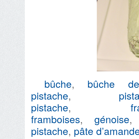
bûche
,
bûche d
pistache
,
pist
pistache
,
f
framboises
,
génoise
pistache
,
pâte d’amand