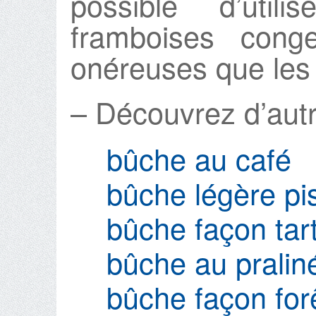
possible d’util
framboises cong
onéreuses que les 
– Découvrez d’autr
bûche au café
bûche légère pi
bûche façon tar
bûche au pralin
bûche façon for