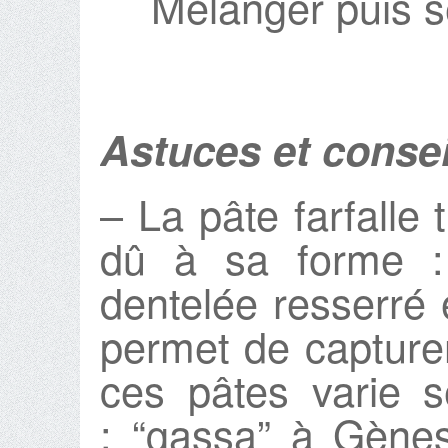
Mélanger puis se
Astuces et consei
– La pâte farfalle 
dû à sa forme :
dentelée resserré
permet de capture
ces pâtes varie se
: “gassa” à Gènes