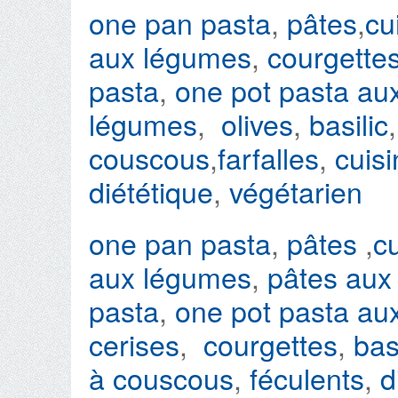
one pan pasta
,
pâtes
,
cu
aux légumes
,
courgette
pasta
,
one pot pasta au
légumes
,
olives
,
basilic
couscous
,
farfalles
,
cuis
diététique
,
végétarien
one pan pasta
,
pâtes
,
cu
aux légumes
,
pâtes aux
pasta
,
one pot pasta au
cerises
,
courgettes
,
bas
à couscous
,
féculents
,
d