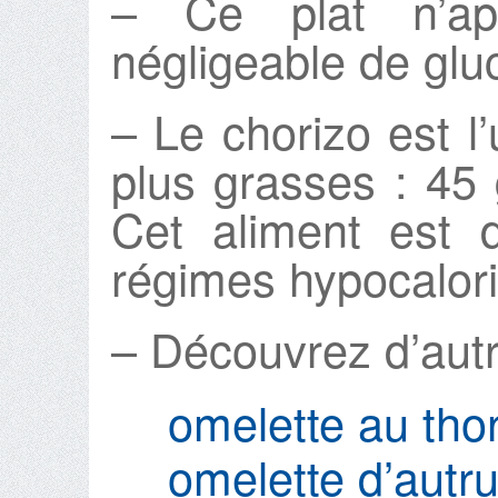
– Ce plat n’app
négligeable de glu
– Le chorizo est l
plus grasses : 45 
Cet aliment est 
régimes hypocalor
– Découvrez d’autr
omelette au th
omelette d’aut