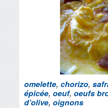
omelette
,
chorizo
,
saf
épicée
,
oeuf
,
oeufs bro
d’olive
,
oignons