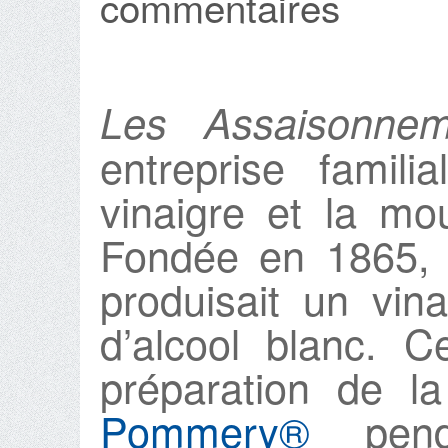
commentaires
Les Assaisonnem
entreprise famili
vinaigre et la m
Fondée en 1865, l
produisait un vin
d’alcool blanc. C
préparation de l
Pommery®
pen