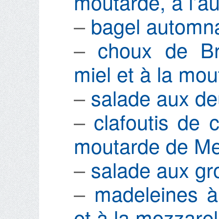
moutarde, à l’a
–
bagel automna
–
choux de Br
miel et à la mo
–
salade aux de
–
clafoutis de 
moutarde de M
–
salade aux gro
–
madeleines 
et à la mozzare