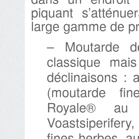
piquant s’atténu
large gamme de pr
– Moutarde 
classique mai
déclinaisons : 
(moutarde fin
Royale® au 
Voastsiperifery
fines herbes, a