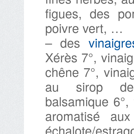
figues, des po
poivre vert, …
– des
vinaigre
Xérès 7°, vinaig
chêne 7°, vinai
au sirop de 
balsamique 6°, 
aromatisé aux
échalote/est