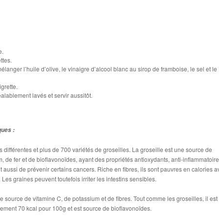
e.
ttes.
mélanger l’huile d’olive, le vinaigre d’alcool blanc au sirop de framboise, le sel et le
grette.
réalablement lavés et servir aussitôt.
ques :
s différentes et plus de 700 variétés de groseilles. La groseille est une source de
, de fer et de bioflavonoïdes, ayant des propriétés antioxydants, anti-inflammatoire
 aussi de prévenir certains cancers. Riche en fibres, ils sont pauvres en calories a
Les graines peuvent toutefois irriter les intestins sensibles.
e source de vitamine C, de potassium et de fibres. Tout comme les groseilles, il est
ement 70 kcal pour 100g et est source de bioflavonoïdes.