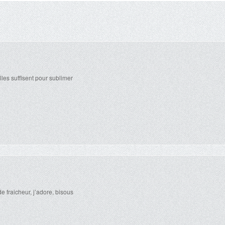
les suffisent pour sublimer
 fraicheur, j’adore, bisous