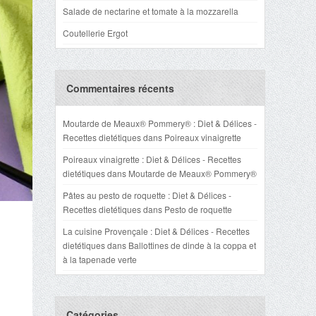
Salade de nectarine et tomate à la mozzarella
Coutellerie Ergot
Commentaires récents
Moutarde de Meaux® Pommery® : Diet & Délices -
Recettes dietétiques
dans
Poireaux vinaigrette
Poireaux vinaigrette : Diet & Délices - Recettes
dietétiques
dans
Moutarde de Meaux® Pommery®
Pâtes au pesto de roquette : Diet & Délices -
Recettes dietétiques
dans
Pesto de roquette
La cuisine Provençale : Diet & Délices - Recettes
dietétiques
dans
Ballottines de dinde à la coppa et
à la tapenade verte
Catégories