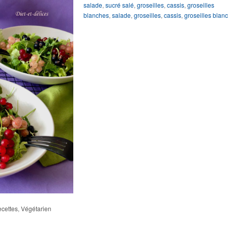
salade
,
sucré salé
,
groseilles
,
cassis
,
groseilles
blanches
,
salade
,
groseilles
,
cassis
,
groseilles blan
cettes
,
Végétarien