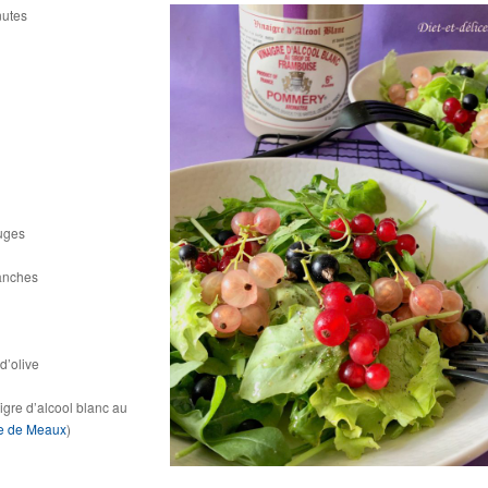
nutes
ouges
lanches
d’olive
igre d’alcool blanc au
e de Meaux
)