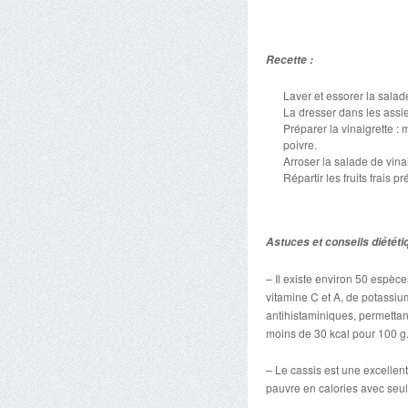
Recette :
Laver et essorer la salad
La dresser dans les assie
Préparer la vinaigrette : 
poivre.
Arroser la salade de vinai
Répartir les fruits frais p
Astuces et conseils diététi
– Il existe environ 50 espèce
vitamine C et A, de potassium
antihistaminiques, permettant
moins de 30 kcal pour 100 g. 
– Le cassis est une excellent
pauvre en calories avec seul