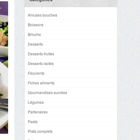
Amuses bouches
Boissons
Brioche
Desserts
Desserts fruités
Desserts lactés
Féculents
Fiches aliments
Gourmandises sucrées
Légumes
Partenaires
Pasta
Plats complets