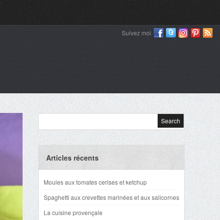
Suivez moi
Articles récents
Moules aux tomates cerises et ketchup
Spaghetti aux crevettes marinées et aux salicornes
La cuisine provençale