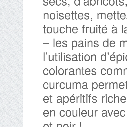
secs, d’abricots
noisettes, mette
touche fruité à 
– les pains de m
l’utilisation d’é
colorantes comm
curcuma permett
et apéritifs ric
en couleur avec
et noir !