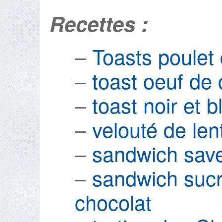
Recettes :
–
Toasts poulet 
–
toast oeuf de c
–
toast noir et b
–
velouté de lent
–
sandwich sav
–
sandwich sucr
chocolat