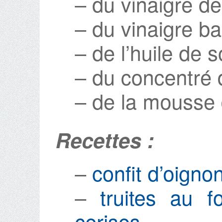
– du vinaigre de
– du vinaigre b
– de l’huile de s
– du concentré 
– de la mousse 
Recettes :
–
confit d’oigno
–
truites au f
cerises