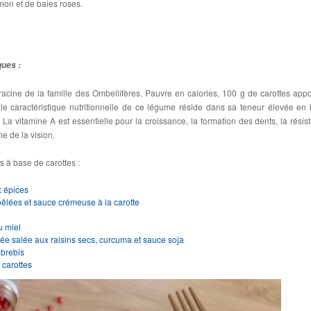
on et de baies roses.
ques :
racine de la famille des Ombellifères. Pauvre en calories, 100 g de carottes appo
ale caractéristique nutritionnelle de ce légume réside dans sa teneur élevée en 
 La vitamine A est essentielle pour la croissance, la formation des dents, la résis
e de la vision.
s à base de carottes :
ux épices
oêlées et sauce crémeuse à la carotte
u miel
rée salée aux raisins secs, curcuma et sauce soja
 brebis
 carottes