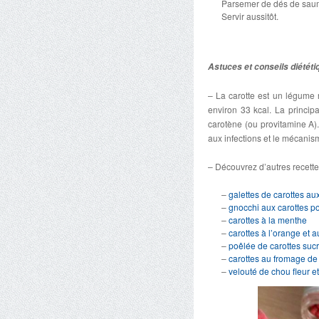
Parsemer de dés de saum
Servir aussitôt.
Astuces et conseils diététi
– La carotte est un légume 
environ 33 kcal. La princip
carotène (ou provitamine A).
aux infections et le mécanism
– Découvrez d’autres recette
–
galettes de carottes a
–
gnocchi aux carottes p
–
carottes à la menthe
–
carottes à l’orange et a
–
poêlée de carottes suc
–
carottes au fromage de
–
velouté de chou fleur et