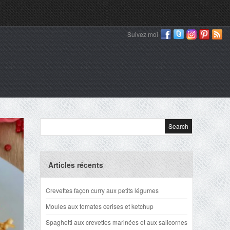
Suivez moi
Articles récents
Crevettes façon curry aux petits légumes
Moules aux tomates cerises et ketchup
Spaghetti aux crevettes marinées et aux salicornes