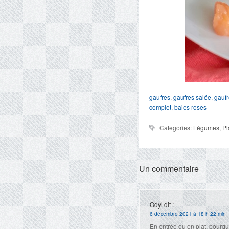
gaufres
,
gaufres salée
,
gaufr
complet
,
baies roses
Categories:
Légumes
,
Pl
Un commentaire
Odyl
dit :
6 décembre 2021 à 18 h 22 min
En entrée ou en plat, pourq