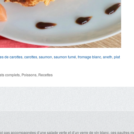
es de carottes
,
carottes
,
saumon
,
saumon fumé
,
fromage blanc
,
aneth
,
plat
ats complets
,
Poissons
,
Recettes
uoi pas accompagnées d’une salade verte et d’un verre de vin blanc, ces gaufres m