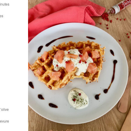
inutes
es
’olive
levure