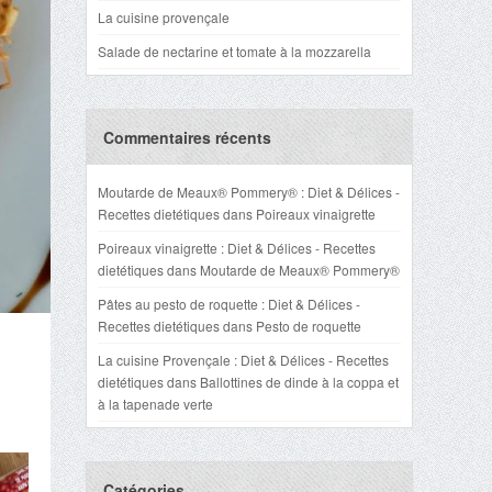
La cuisine provençale
Salade de nectarine et tomate à la mozzarella
Commentaires récents
Moutarde de Meaux® Pommery® : Diet & Délices -
Recettes dietétiques
dans
Poireaux vinaigrette
Poireaux vinaigrette : Diet & Délices - Recettes
dietétiques
dans
Moutarde de Meaux® Pommery®
Pâtes au pesto de roquette : Diet & Délices -
Recettes dietétiques
dans
Pesto de roquette
La cuisine Provençale : Diet & Délices - Recettes
dietétiques
dans
Ballottines de dinde à la coppa et
à la tapenade verte
Catégories