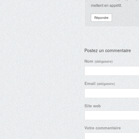
mettent en appétit.
Répondre
Postez un commentaire
Nom
(obligatoire)
Email
(obligatoire)
Site web
Votre commentaire