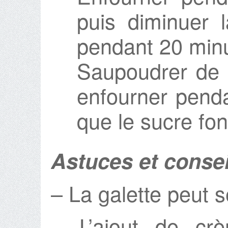
puis diminuer 
pendant 20 min
Saupoudrer de 
enfourner penda
que le sucre fo
Astuces et consei
– La galette peut s
– L’ajout de crè