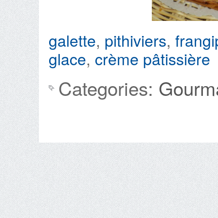
galette
,
pithiviers
,
frang
glace
,
crème pâtissière
Categories:
Gourma