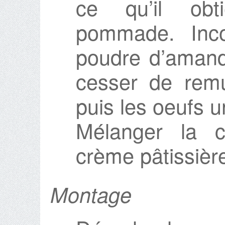
ce qu’il obt
pommade. Inco
poudre d’aman
cesser de remue
puis les oeufs u
Mélanger la 
crème pâtissière
Montage