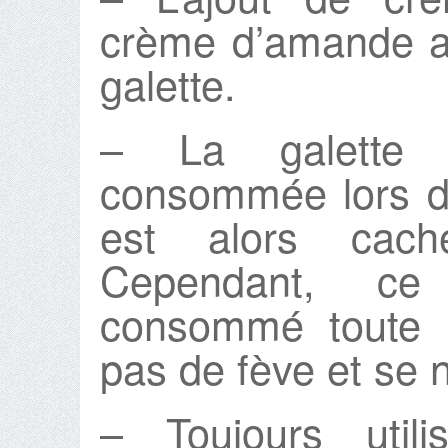
crème d’amande a
galette.
– La galette es
consommée lors de
est alors cach
Cependant, ce
consommé toute l
pas de fève et se 
– Toujours util