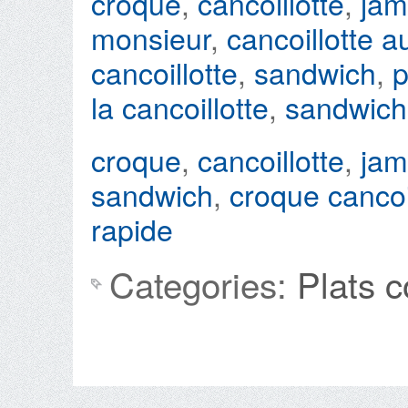
croque
,
cancoillotte
,
jam
monsieur
,
cancoillotte au
cancoillotte
,
sandwich
,
p
la cancoillotte
,
sandwich
croque
,
cancoillotte
,
jam
sandwich
,
croque cancoi
rapide
Categories:
Plats 