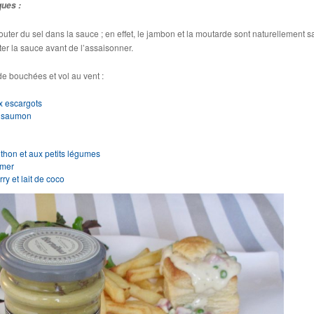
ques :
jouter du sel dans la sauce ; en effet, le jambon et la moutarde sont naturellement s
ter la sauce avant de l’assaisonner.
e bouchées et vol au vent :
x escargots
u saumon
thon et aux petits légumes
e mer
ry et lait de coco