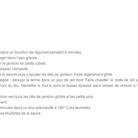
is dans un bouillon de légumes pendant 6 minutes.
nger dans l’eau glacée.
 le jambon en petits cubes.
iseler l’échalote.
s le beurre puis y ajouter les dés de jambon. Faire légèrement grillé.
gée : délayer la farine dans un peu de lait froid. Faire chauffer le reste de lait p
hors du feu. Remettre le tout à cuire et laisser épaissir sans cesser de remuer à l
vre vert puis les dés de jambon grillés et les petits pois.
ment.
minutes dans un four préchauffé à 180°C les feuilletés.
s feuilletés de la sauce.