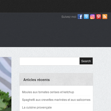
Suivez moi
Articles récents
Moules aux tomates cerises et ketchup
Spaghetti aux crevettes marinées et aux salicornes
La cuisine provençale