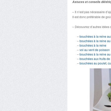
Astuces et conseils diététi
– Il n’est pas nécessaire d’a
Il est donc préférable de goû
– Découvrez d’autres idées d
–
bouchées à la reine au
–
bouchées à la reine a
–
bouchées à la reine
–
vol au vent de poisson
–
bouchées à la reine au 
–
bouchées aux fruits d
–
bouchées au poulet, cur