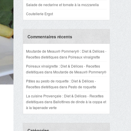
Salade de nectarine et tomate à la mozzarella
Coutellerie Ergot
Commentaires récents
Moutarde de Meaux® Pommery® : Diet & Délices -
Recettes dietétiques
dans
Poireaux vinaigrette
Poireaux vinaigrette : Diet & Délices - Recettes
dietétiques
dans
Moutarde de Meaux® Pommery®
Pâtes au pesto de roquette : Diet & Délices -
Recettes dietétiques
dans
Pesto de roquette
La cuisine Provençale : Diet & Délices - Recettes
dietétiques
dans
Ballottines de dinde à la coppa et
à la tapenade verte
Catégories