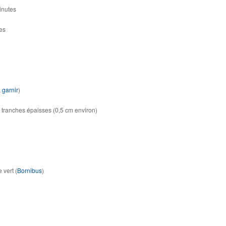
inutes
es
 garnir
)
tranches épaisses (0,5 cm environ)
 vert (
Bornibus
)