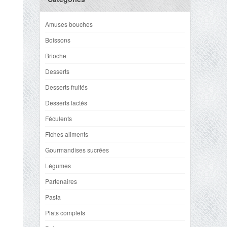
Amuses bouches
Boissons
Brioche
Desserts
Desserts fruités
Desserts lactés
Féculents
Fiches aliments
Gourmandises sucrées
Légumes
Partenaires
Pasta
Plats complets