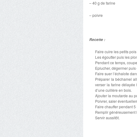
– 40 g de farine
– poivre
Recette :
Faire cuire les petits po
Les égoutter puis les plo
Pendant ce temps, couper
Eplucher, dégermer puis c
Faire suer l’échalote dan
Préparer la béchamel allé
verser la farine délayée 
d’une cuillère en bois.
Ajouter la moutarde au poi
Poivrer, saler éventuelle
Faire chauffer pendant 5 
Remplir généreusement le
Servir aussitôt.