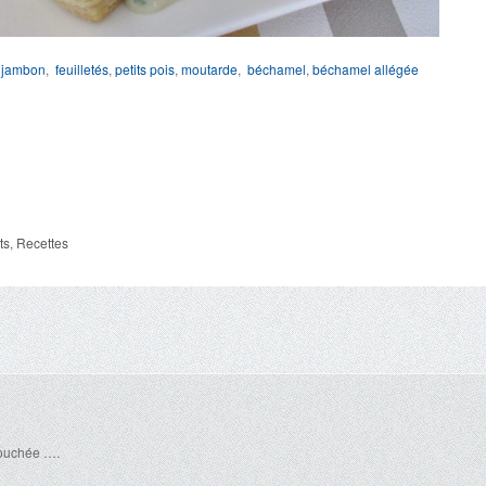
e jambon
,
feuilletés
,
petits pois
,
moutarde
,
béchamel
,
béchamel allégée
ts
,
Recettes
bouchée ….