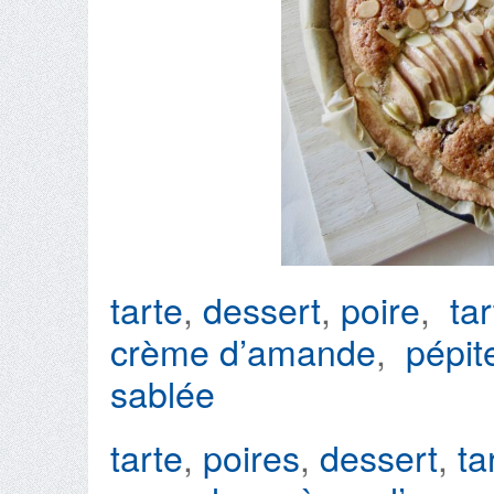
tarte
,
dessert
,
poire
,
ta
crème d’amande
,
pépit
sablée
tarte
,
poires
,
dessert
,
ta