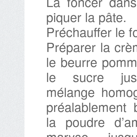
La foncer dans
piquer la pâte.
Préchauffer le f
Préparer la cr
le beurre pomm
le sucre jusq
mélange homogè
préalablement 
la poudre d’am
maryse jusqu