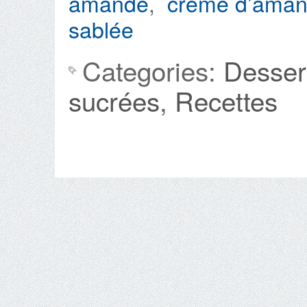
amande
,
crème d’ama
sablée
Categories:
Dessert
sucrées
,
Recettes