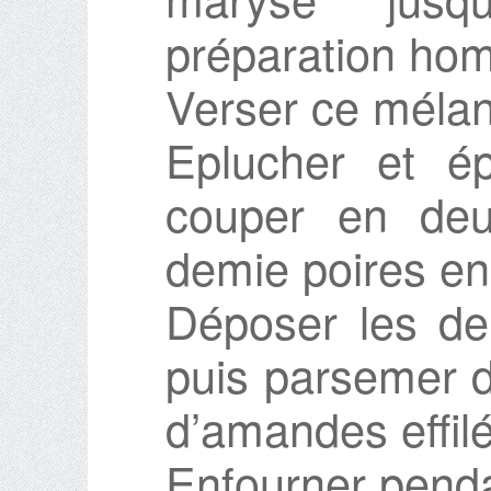
préparation ho
Verser ce mélang
Eplucher et ép
couper en deu
demie poires en
Déposer les dem
puis parsemer d
d’amandes effil
Enfourner penda