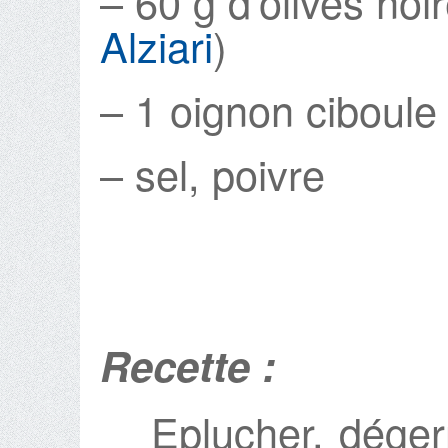
– 60 g d’olives noi
Alziari
)
– 1 oignon ciboule
– sel, poivre
Recette :
Eplucher, déger