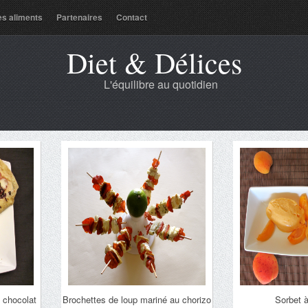
es aliments
Partenaires
Contact
Diet & Délices
L'équilibre au quotidien
 chocolat
Brochettes de loup mariné au chorizo
Sorbet à