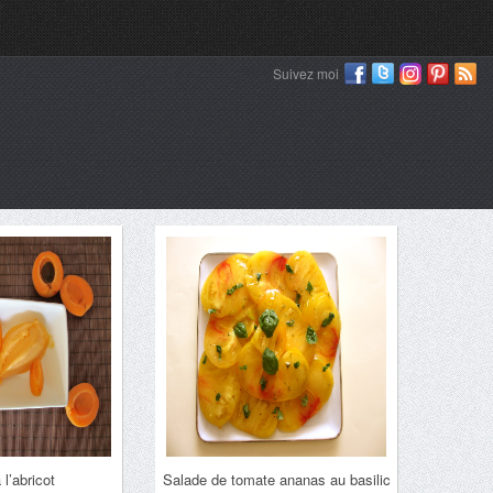
Suivez moi
 l’abricot
Salade de tomate ananas au basilic