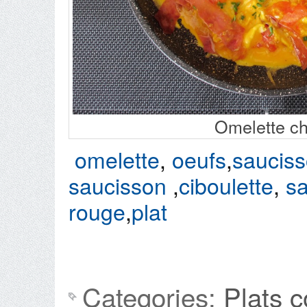
Omelette ch
omelette
,
oeufs
,
sauciss
saucisson
,
ciboulette
,
s
rouge
,
plat
Categories:
Plats 