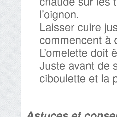
chaude sur les t
l’oignon.
Laisser cuire ju
commencent à d
L’omelette doit 
Juste avant de se
ciboulette et la
Astuces et consei