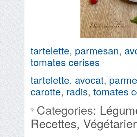
tartelette
,
parmesan
,
av
tomates cerises
tartelette
,
avocat
,
parme
carotte
,
radis
,
tomates c
Categories:
Légum
Recettes
,
Végétarie