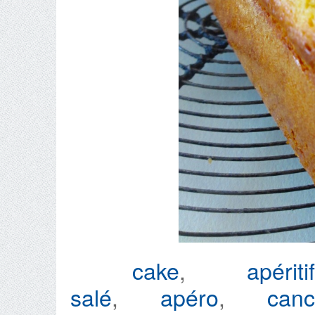
cake
,
apériti
salé
,
apéro
,
canco