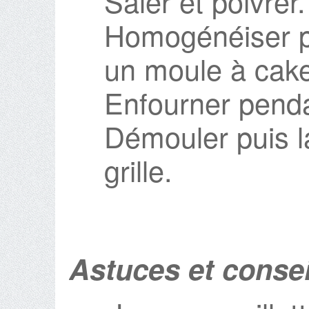
Saler et poivrer.
Homogénéiser pu
un moule à cake
Enfourner penda
Démouler puis la
grille.
Astuces et consei