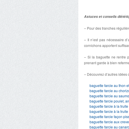
Astuces et conseils diététi
– Pour des tranches régulièr
– Il n’est pas nécessaire d
cornichons apportent suffis
– Si la baguette ne rentre 
prenant garde à bien refermer
– Découvrez d’autres idées d
baguette farcie au thon e
baguette farcie au choriz
baguette farcie au saum
baguette farcie poulet, a
baguette farcie à la truit
baguette farcie à la truit
baguette farcie façon pis
baguette farcie aux creve
baguette farcie au canar