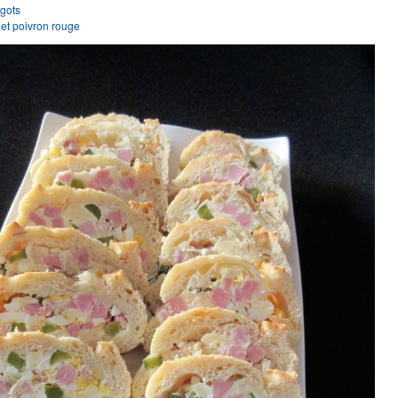
rgots
t et poivron rouge