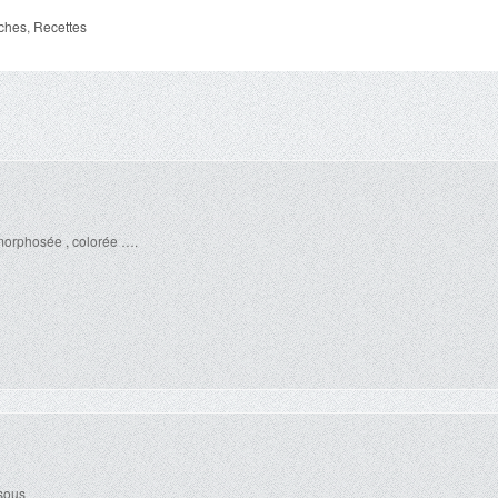
ches
,
Recettes
morphosée , colorée ….
isous