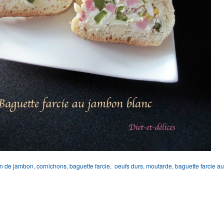
on de jambon
,
cornichons
,
baguette farcie
,
oeufs durs
,
moutarde
,
baguette farcie au