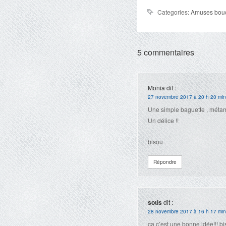
Categories:
Amuses bou
5 commentaires
Monia
dit :
27 novembre 2017 à 20 h 20 min
Une simple baguette , méta
Un délice !!
bisou
Répondre
sotis
dit :
28 novembre 2017 à 16 h 17 min
ça c’est une bonne idée!!! b