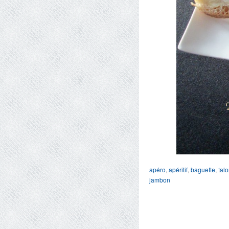
apéro
,
apéritif
,
baguette
,
tal
jambon