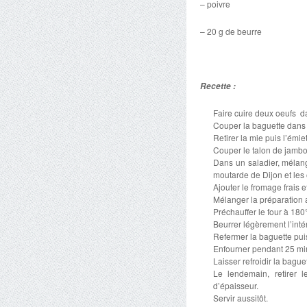
– poivre
– 20 g de beurre
Recette :
Faire cuire deux oeufs da
Couper la baguette dans 
Retirer la mie puis l’émiet
Couper le talon de jambon
Dans un saladier, mélang
moutarde de Dijon et les
Ajouter le fromage frais et
Mélanger la préparation 
Préchauffer le four à 180
Beurrer légèrement l’inté
Refermer la baguette puis
Enfourner pendant 25 mi
Laisser refroidir la bagu
Le lendemain, retirer 
d’épaisseur.
Servir aussitôt.