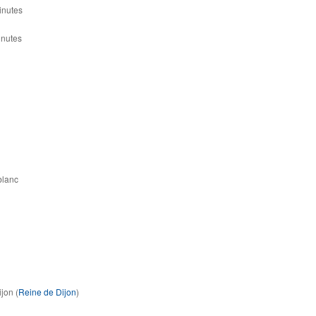
inutes
inutes
blanc
jon (
Reine de Dijon
)