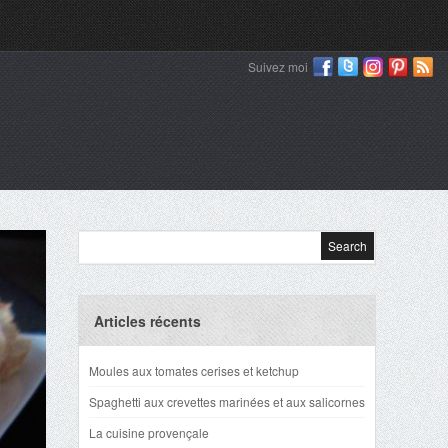
Suivez moi
Articles récents
Moules aux tomates cerises et ketchup
Spaghetti aux crevettes marinées et aux salicornes
La cuisine provençale