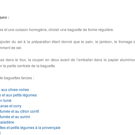
ques :
es et une cuisson homogène, choisir une baguette de forme régulière.
’ajouter du sel à la préparation étant donné que le pain, le jambon, le fromage e
amment de sel.
pas dans le four, la couper en deux avant de l’emballer dans le papier alumini
 la partie centrale de la baguette.
e baguettes farcies :
t aux olives noires
o et aux petits légumes
on fumé
nanas et curry
e fumée et au citron confit
e fumée et au surimi
saladière
ttes et petits légumes à la provençale
d