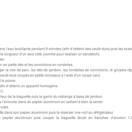
ns l’eau bouillante pendant 9 minutes (afin d’obtenir des oeufs durs) puis les écale
la longueur d’un seul côté (comme pour réaliser un sandwich).
ter.
 en petits dés et les cornichons en rondelles.
er la mie de pain, les dés de jambon, les rondelles de cornichons, le gruyère râp
 oeufs durs coupés en petits morceaux à l’aide d’un coupe oeuf.
 le poivre.
afin d’obtenir un appareil homogène.
°C.
rieur de la baguette puis la garnir du mélange à base de jambon.
 l’enrouler dans du papier aluminium en veillant à bien la serrer.
nutes.
ette dans son papier aluminium puis la réserver une nuit au réfrigérateur.
le papier aluminium puis couper la baguette farcie en tranches d’environ 1