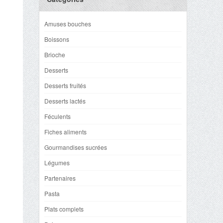
Amuses bouches
Boissons
Brioche
Desserts
Desserts fruités
Desserts lactés
Féculents
Fiches aliments
Gourmandises sucrées
Légumes
Partenaires
Pasta
Plats complets