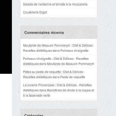
Salade de nectarine et tomate à la mozzarella
Coutellerie Ergot
Commentaires récents
Moutarde de Meaux® Pommery® : Diet & Délices -
Recettes dietétiques
dans
Poireaux vinaigrette
Poireaux vinaigrette : Diet & Délices - Recettes
dietétiques
dans
Moutarde de Meaux® Pommery®
Pâtes au pesto de roquette : Diet & Délices -
Recettes dietétiques
dans
Pesto de roquette
La cuisine Provençale : Diet & Délices - Recettes
dietétiques
dans
Ballottines de dinde à la coppa et
à la tapenade verte
Catégories