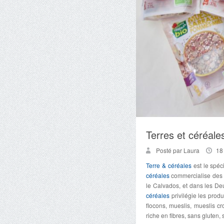
Terres et céréale
Posté par Laura
18
Terre & céréales
est le spéc
céréales
commercialise des mu
le Calvados, et dans les De
céréales
privilégie les produ
flocons, mueslis, mueslis cr
riche en fibres, sans gluten