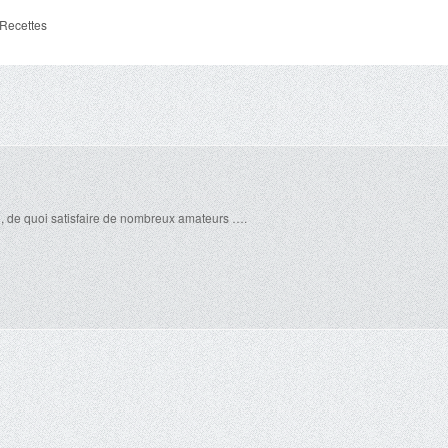
Recettes
t , de quoi satisfaire de nombreux amateurs ….