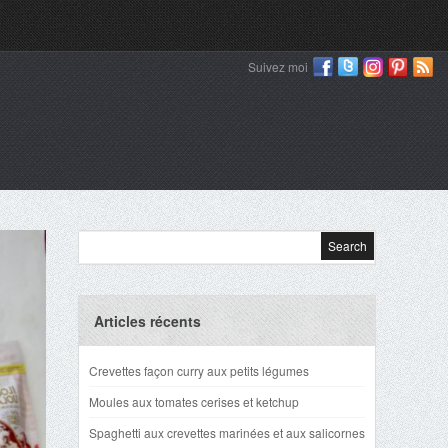
Suivez moi
Articles récents
Crevettes façon curry aux petits légumes
Moules aux tomates cerises et ketchup
Spaghetti aux crevettes marinées et aux salicornes