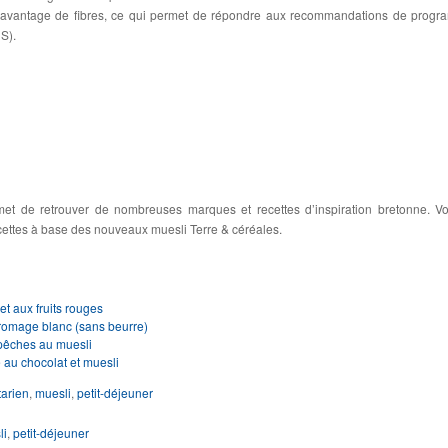
 davantage de fibres, ce qui permet de répondre aux recommandations de prog
S).
et de retrouver de nombreuses marques et recettes d’inspiration bretonne. V
ettes à base des nouveaux muesli Terre & céréales.
et aux fruits rouges
fromage blanc (sans beurre)
 pêches au muesli
e au chocolat et muesli
arien
,
muesli
,
petit-déjeuner
li
,
petit-déjeuner