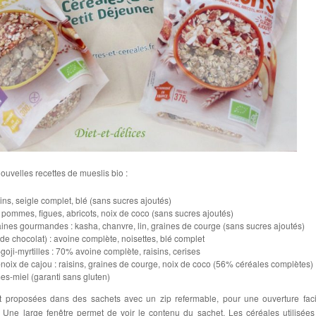
uvelles recettes de mueslis bio :
sins, seigle complet, blé (sans sucres ajoutés)
s, pommes, figues, abricots, noix de coco (sans sucres ajoutés)
aines gourmandes : kasha, chanvre, lin, graines de courge (sans sucres ajoutés)
de chocolat) : avoine complète, noisettes, blé complet
ji-myrtilles : 70% avoine complète, raisins, cerises
noix de cajou : raisins, graines de courge, noix de coco (56% céréales complètes)
s-miel (garanti sans gluten)
 proposées dans des sachets avec un zip refermable, pour une ouverture faci
 Une large fenêtre permet de voir le contenu du sachet. Les céréales utilisées