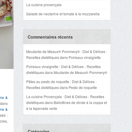
La cuisine provençale
Salade de nectarine et tomate à la mozzarella
Commentaires récents
Moutarde de Meaux® Pommery® : Diet & Délices -
Recettes dietétiques
dans
Poireaux vinaigrette
Poireaux vinaigrette : Diet & Délices - Recettes
dietétiques
dans
Moutarde de Meaux® Pommery®
Pâtes au pesto de roquette : Diet & Délices -
Recettes dietétiques
dans
Pesto de roquette
La cuisine Provençale : Diet & Délices - Recettes
rre &
dietétiques
dans
Ballottines de dinde à la coppa et
 dans
à la tapenade verte
rre &
sés :
cres,
Catégories