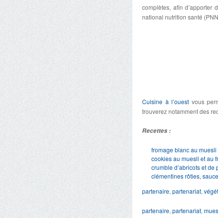
complètes, afin d’apporter
national nutrition santé (PNN
Cuisine à l’ouest
vous perm
trouverez notamment des rec
Recettes :
fromage blanc au muesli 
cookies au muesli et au 
crumble d’abricots et de
clémentines rôties, sauc
partenaire
,
partenariat
,
végét
partenaire
,
partenariat
,
mues