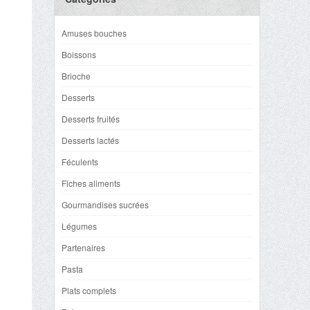
Amuses bouches
Boissons
Brioche
Desserts
Desserts fruités
Desserts lactés
Féculents
Fiches aliments
Gourmandises sucrées
Légumes
Partenaires
Pasta
Plats complets