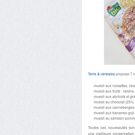
Terre & céréales
propose 7 no
muesli aux noisettes, rai
muesli aux fruits : raisin
muesli aux abricots et gr
muesli au chocolat (25% 
muesli aux canneberges-go
muesli aux bananes-goji-
muesli au sarrasin-pomme
Toutes ces nouveautés sont
une meilleure conservation.