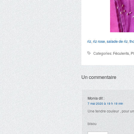
riz
,
riz rose
,
salade de riz
,
th
Categories:
Féculents
,
P
Un commentaire
Monia
dit :
7 mai 2020 à 19 h 19 min
Une tendre couleur , pour un p
bisou