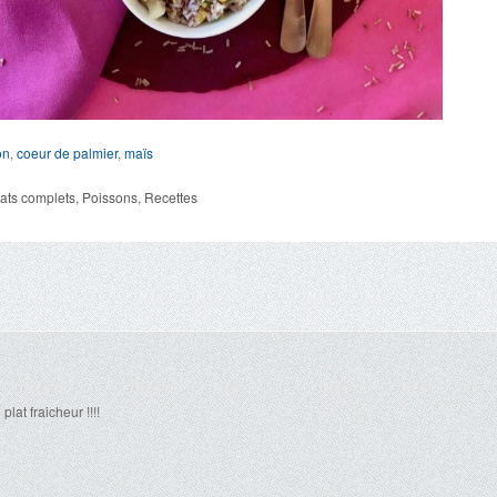
on
,
coeur de palmier
,
maïs
lats complets
,
Poissons
,
Recettes
lat fraicheur !!!!