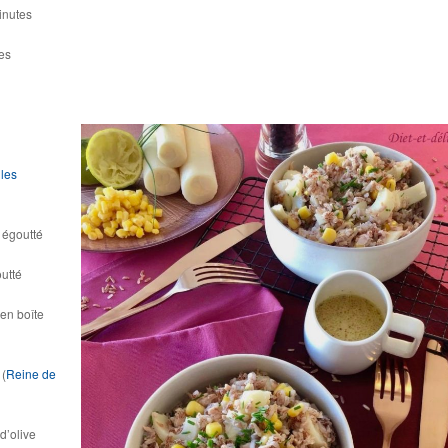
inutes
es
 les
 égoutté
utté
en boîte
 (
Reine de
d’olive