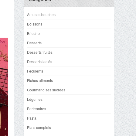
Amuses bouches
Boissons
Brioche
Desserts
Desserts fruités
Desserts lactés
Féculents
Fiches aliments
Gourmandises sucrées
Légumes
Partenaires
Pasta
Plats complets