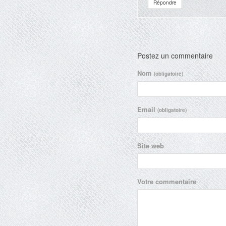
Répondre
Postez un commentaire
Nom
(obligatoire)
Email
(obligatoire)
Site web
Votre commentaire