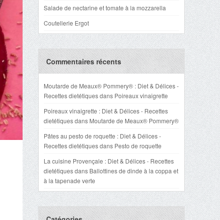
Salade de nectarine et tomate à la mozzarella
Coutellerie Ergot
Commentaires récents
Moutarde de Meaux® Pommery® : Diet & Délices -
Recettes dietétiques
dans
Poireaux vinaigrette
Poireaux vinaigrette : Diet & Délices - Recettes
dietétiques
dans
Moutarde de Meaux® Pommery®
Pâtes au pesto de roquette : Diet & Délices -
Recettes dietétiques
dans
Pesto de roquette
La cuisine Provençale : Diet & Délices - Recettes
dietétiques
dans
Ballottines de dinde à la coppa et
à la tapenade verte
Catégories