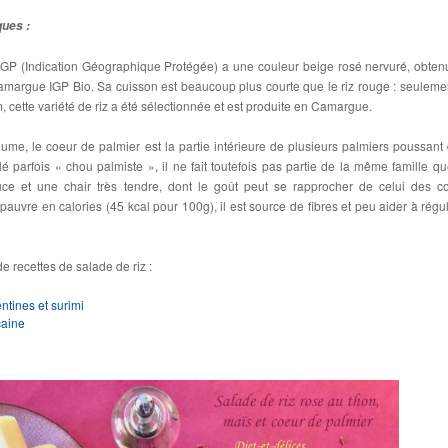
ques :
IGP (Indication Géographique Protégée) a une couleur beige rosé nervuré, obten
amargue IGP Bio. Sa cuisson est beaucoup plus courte que le riz rouge : seuleme
ette variété de riz a été sélectionnée et est produite en Camargue.
, le coeur de palmier est la partie intérieure de plusieurs palmiers poussant
lé parfois « chou palmiste », il ne fait toutefois pas partie de la même famille qu
ce et une chair très tendre, dont le goût peut se rapprocher de celui des c
pauvre en calories (45 kcal pour 100g), il est source de fibres et peu aider à régul
e recettes de salade de riz :
ntines et surimi
icaine