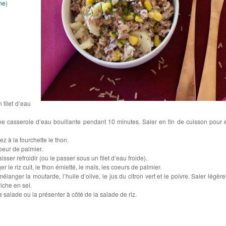
ine
)
 filet d’eau
une casserole d’eau bouillante pendant 10 minutes. Saler en fin de cuisson pour é
z à la fourchette le thon.
oeur de palmier.
laisser refroidir (ou le passer sous un filet d’eau froide).
 le riz cuit, le thon émietté, le maïs, les coeurs de palmier.
mélanger la moutarde, l’huile d’olive, le jus du citron vert et le poivre. Saler légèr
riche en sel.
la salade ou la présenter à côté de la salade de riz.