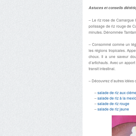
Astuces et conseils diététi
– Le riz rose de Camargue 
polissage de riz rouge de C
minutes. Dénommée Tamtam, c
– Consommé comme un légume
les régions tropicales. Appe
choux. Il a une saveur dou
d’artichauts. Avec un apport 
transit intestinal.
– Découvrez d’autres idées d
–
salade de riz aux cléme
–
salade de riz à la mex
–
salade de riz rouge
–
salade de riz jaune