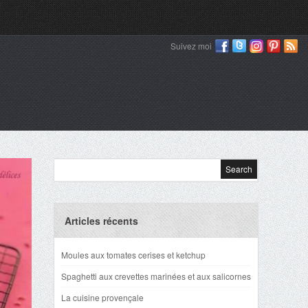
Suivez moi
Articles récents
Moules aux tomates cerises et ketchup
Spaghetti aux crevettes marinées et aux salicornes
La cuisine provençale