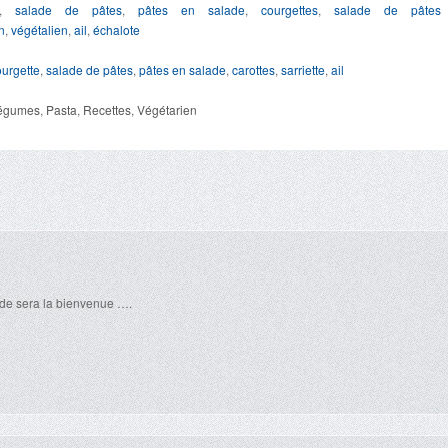
,
salade de pâtes
,
pâtes en salade
,
courgettes
,
salade de pâtes
n
,
végétalien
,
ail
,
échalote
ourgette
,
salade de pâtes
,
pâtes en salade
,
carottes
,
sarriette
,
ail
égumes
,
Pasta
,
Recettes
,
Végétarien
lade sera la bienvenue ….