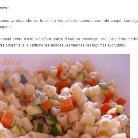
ques :
gumes va dépendre de la taille à laquelle les cubes auront été coupé. Les lé
oquants.
lement pèbre d’ase, signifiant poivre d’âne en provençal, est une plante médic
ès odorante, elle parfume les salades, les viandes, les légumes et crudités.