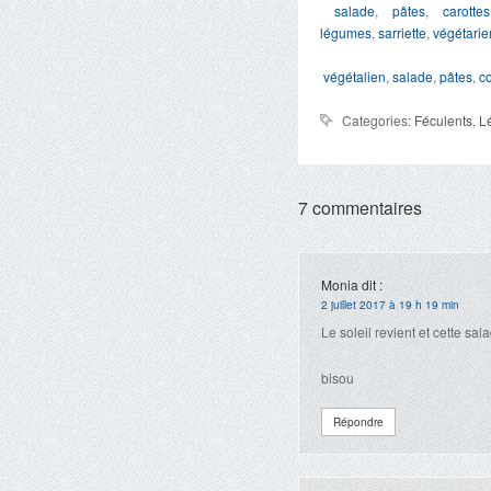
salade
,
pâtes
,
carottes
légumes
,
sarriette
,
végétarie
végétalien
,
salade
,
pâtes
,
c
Categories:
Féculents
,
L
7 commentaires
Monia
dit :
2 juillet 2017 à 19 h 19 min
Le soleil revient et cette sa
bisou
Répondre