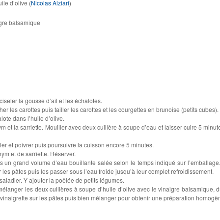
ile d’olive (
Nicolas Alziari
)
igre balsamique
iseler la gousse d’ail et les échalotes.
r les carottes puis tailler les carottes et les courgettes en brunoise (petits cubes).
alote dans l’huile d’olive.
hym et la sarriette. Mouiller avec deux cuillère à soupe d’eau et laisser cuire 5 minu
aler et poivrer puis poursuivre la cuisson encore 5 minutes.
hym et de sarriette. Réserver.
ns un grand volume d’eau bouillante salée selon le temps indiqué sur l’emballage.
r les pâtes puis les passer sous l’eau froide jusqu’à leur complet refroidissement.
saladier. Y ajouter la poêlée de petits légumes.
 mélanger les deux cuillères à soupe d’huile d’olive avec le vinaigre balsamique, d
e vinaigrette sur les pâtes puis bien mélanger pour obtenir une préparation homogè