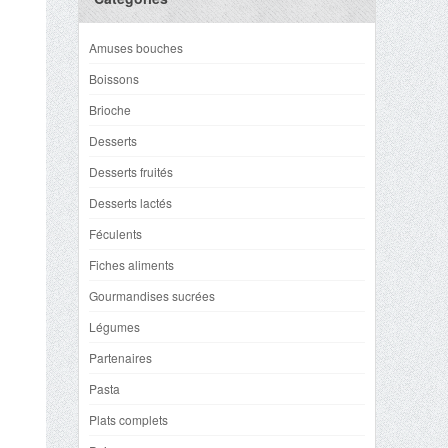
Amuses bouches
Boissons
Brioche
Desserts
Desserts fruités
Desserts lactés
Féculents
Fiches aliments
Gourmandises sucrées
Légumes
Partenaires
Pasta
Plats complets