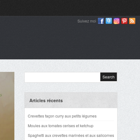
Suivez moi
Articles récents
Crevettes façon curry aux petits légumes
Moules aux tomates cerises et ketchup
Spaghetti aux crevettes marinées et aux salicornes