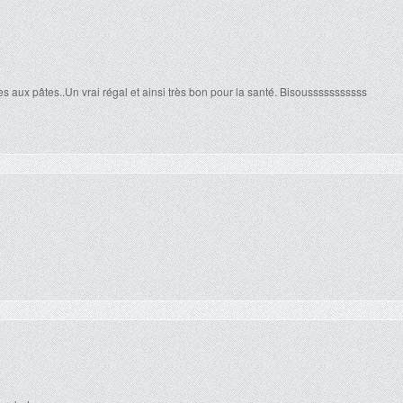
 aux pâtes..Un vrai régal et ainsi très bon pour la santé. Bisousssssssssss