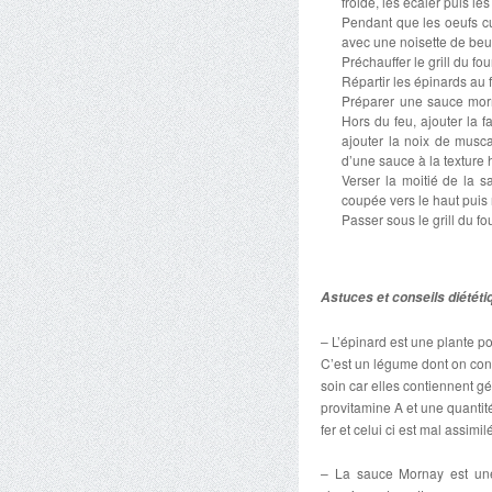
froide, les écaler puis le
Pendant que les oeufs cu
avec une noisette de beur
Préchauffer le grill du fou
Répartir les épinards au f
Préparer une sauce mornay
Hors du feu, ajouter la f
ajouter la noix de musca
d’une sauce à la textur
Verser la moitié de la 
coupée vers le haut puis
Passer sous le grill du fou
Astuces et conseils diététi
– L’épinard est une plante p
C’est un légume dont on conso
soin car elles contiennent g
provitamine A et une quantit
fer et celui ci est mal assimi
– La sauce Mornay est une