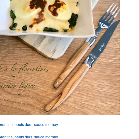
lorentine
,
oeufs durs
,
sauce mornay
lorentine
,
oeufs durs
,
sauce mornay