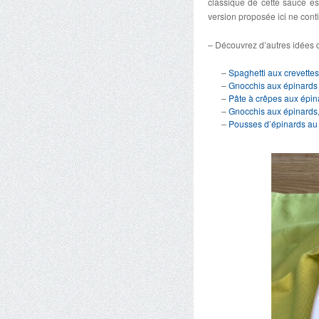
classique de cette sauce es
version proposée ici ne cont
– Découvrez d’autres idées d
–
Spaghetti aux crevettes
–
Gnocchis aux épinards 
–
Pâte à crêpes aux épina
–
Gnocchis aux épinards,
–
Pousses d’épinards a