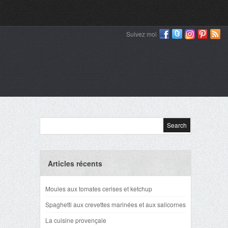
Suivez moi
Articles récents
Moules aux tomates cerises et ketchup
Spaghetti aux crevettes marinées et aux salicornes
La cuisine provençale