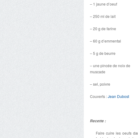
– 1 jaune d’oeuf
– 250 ml de lait
– 20 g de farine
– 60 g d’emmental
– 5 g de beurre
– une pincée de noix de
muscade
– sel, poivre
Couverts :
Jean Dubost
Recette :
Faire cuire les oeufs da