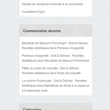
Salade de nectarine et tomate à la mozzarella
Coutellerie Ergot
Commentaires récents
Moutarde de Meaux® Pommery® : Diet & Délices -
Recettes dietétiques
dans
Poireaux vinaigrette
Poireaux vinaigrette : Diet & Délices - Recettes
dietétiques
dans
Moutarde de Meaux® Pommery®
Pâtes au pesto de roquette : Diet & Délices -
Recettes dietétiques
dans
Pesto de roquette
La cuisine Provençale : Diet & Délices - Recettes
dietétiques
dans
Ballottines de dinde à la coppa et
à la tapenade verte
Catégories