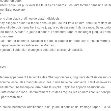
s couper en deux.
isent, équeuter puis laver les feuilles d’épinards. Les faire tomber dans une saut
re. Saler et poivrer.
r.
ond d’un plat à gratin ou de plats individuels.
 allégée : diluer la farine dans un peu de lait froid et faire frémir le restant de 
arine diluée puis remettre à cuire jusqu’à épaississement de la sauce. Saler, poivr
de râpée. Ajouter le jaune d’oeuf et l’emmental râpé et mélanger jusqu’à l’obte
e homogène.
sauce sur les épinards. Disposer les oeufs coupés en deux sur la sauce Mornay,
 napper avec le restant de sauce Mornay.
r jusqu’à l’obtention d’une jolie coloration puis servir aussitôt.
ques :
otagère appartenant à la famille des Chénopodiacées, originaire de l’Asie du sud-o
mme les feuilles triangulaires cuites, d’une belle couleur verte. Il faut les laver a
énéralement beaucoup de terre dans leurs plis. L’épinard apporte beaucoup de
é intéressante d’iode. Contrairement aux idées reçues, les épinards contiennent p
lé par l’organisme.
 sauce béchamel additionnée d’un jaune d’oeuf et de fromage râpée. La ve