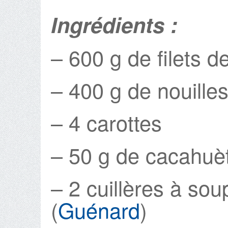
Ingrédients :
– 600 g de filets d
– 400 g de nouille
– 4 carottes
– 50 g de cacahuè
– 2 cuillères à so
(
Guénard
)