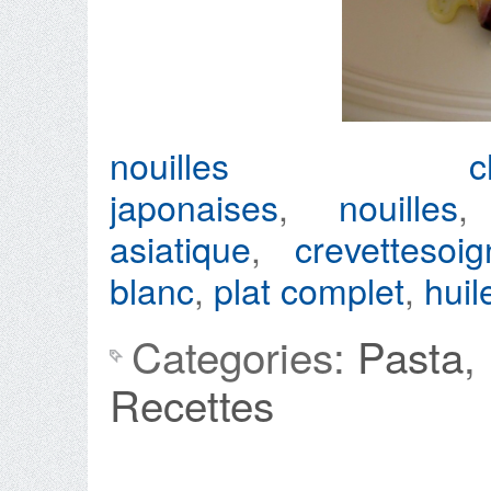
nouilles chin
japonaises
,
nouilles
asiatique
,
crevettes
oi
blanc
,
plat complet
,
huil
Categories:
Pasta
,
Recettes