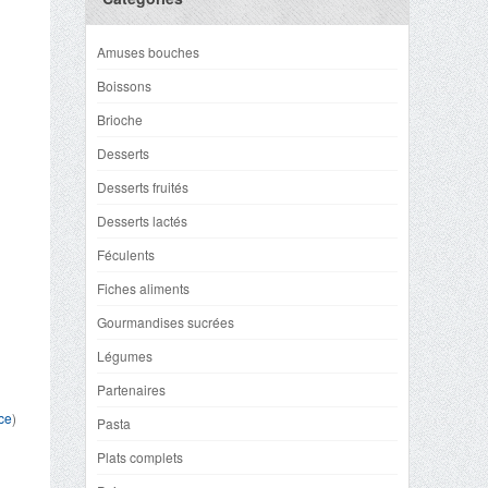
Amuses bouches
Boissons
Brioche
Desserts
Desserts fruités
Desserts lactés
Féculents
Fiches aliments
Gourmandises sucrées
Légumes
Partenaires
nce
)
Pasta
Plats complets