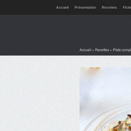
Accueil
Présentation
Recettes
Fich
Accueil
»
Recettes
»
Plats comp