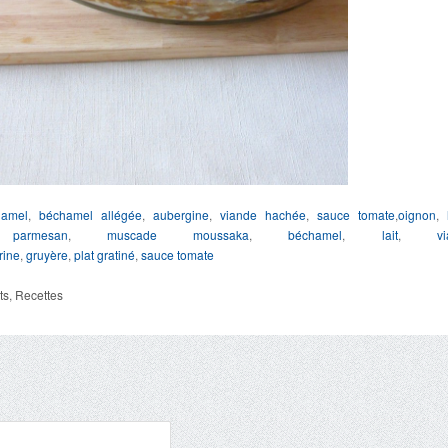
hamel
,
béchamel allégée
,
aubergine
,
viande hachée
,
sauce tomate
,
oignon
,
,
parmesan
,
muscade
moussaka
,
béchamel
,
lait
,
v
rine
,
gruyère
,
plat gratiné
,
sauce tomate
ts
,
Recettes