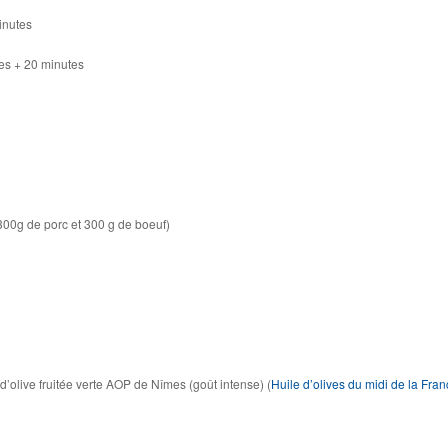
inutes
es + 20 minutes
300g de porc et 300 g de boeuf)
 d’olive fruitée verte AOP de Nîmes (goût intense) (
Huile d’olives du midi de la Fra