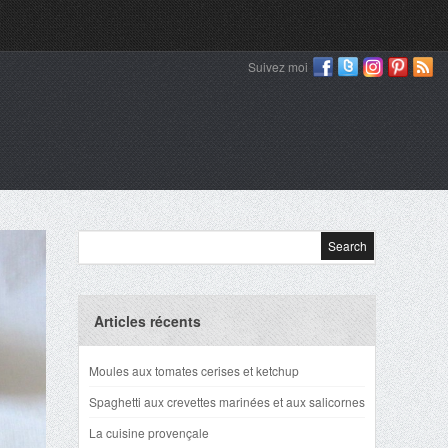
Suivez moi
Articles récents
Moules aux tomates cerises et ketchup
Spaghetti aux crevettes marinées et aux salicornes
La cuisine provençale