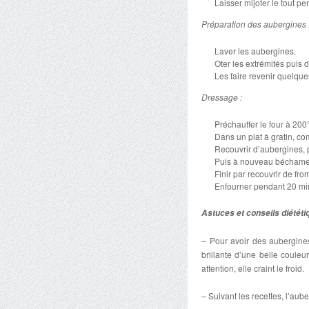
Laisser mijoter le tout p
Préparation des aubergines 
Laver les aubergines.
Oter les extrémités puis 
Les faire revenir quelqu
Dressage :
Préchauffer le four à 200
Dans un plat à gratin, c
Recouvrir d’aubergines, p
Puis à nouveau béchamel
Finir par recouvrir de fr
Enfourner pendant 20 mi
Astuces et conseils diététi
– Pour avoir des aubergine
brillante d’une belle couleu
attention, elle craint le froid.
– Suivant les recettes, l’aub