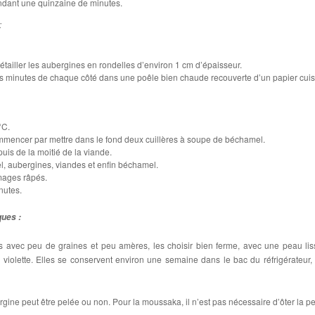
endant une quinzaine de minutes.
:
détailler les aubergines en rondelles d’environ 1 cm d’épaisseur.
es minutes de chaque côté dans une poêle bien chaude recouverte d’un papier cui
°C.
ommencer par mettre dans le fond deux cuillères à soupe de béchamel.
uis de la moitié de la viande.
, aubergines, viandes et enfin béchamel.
omages râpés.
nutes.
ques :
s avec peu de graines et peu amères, les choisir bien ferme, avec une peau lis
r violette. Elles se conservent environ une semaine dans le bac du réfrigérateur,
ergine peut être pelée ou non. Pour la moussaka, il n’est pas nécessaire d’ôter la p