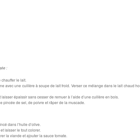
ée :
chauffer le lait.
rine avec une cuillère à soupe de lait froid. Verser ce mélange dans le lait chaud ho
t laisser épaissir sans cesser de remuer à l’aide d’une cuillère en bois.
e pincée de sel, de poivre et râper de la muscade.
ncé dans l’huile d’olive.
t laisser le tout colorer.
er la viande et ajouter la sauce tomate.