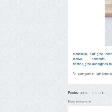
moussaka
,
plat grec
,
béc
d’olive
,
emmental
hachée
,
grec
,
aubergines
,
fa
Categories:
Plats comple
Postez un commentaire
Nom
(obligatoire)