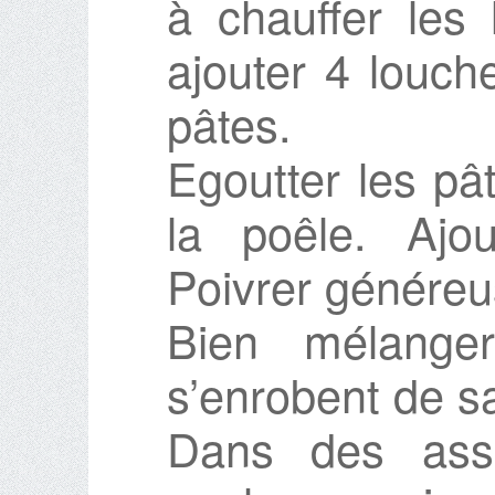
à chauffer les
ajouter 4 louch
pâtes.
Egoutter les pâ
la poêle. Ajou
Poivrer génére
Bien mélange
s’enrobent de s
Dans des assi