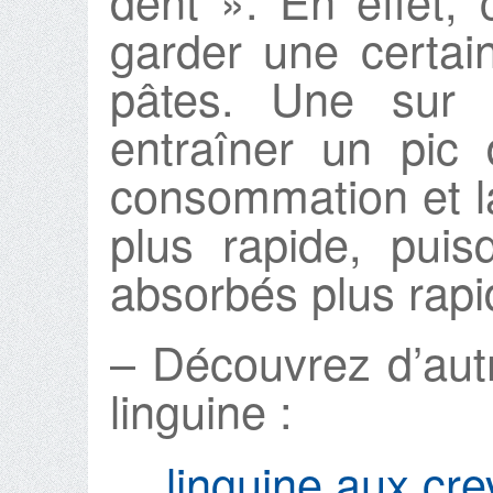
dent ». En effet,
garder une certai
pâtes. Une sur 
entraîner un pic
consommation et l
plus rapide, puis
absorbés plus rapi
– Découvrez d’aut
linguine :
linguine aux cr