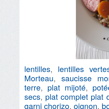
lentilles
,
lentilles ver
Morteau
,
saucisse mon
terre
,
plat mijoté
,
poté
secs
,
plat complet
plat 
garni
chorizo
,
oignon
,
bo