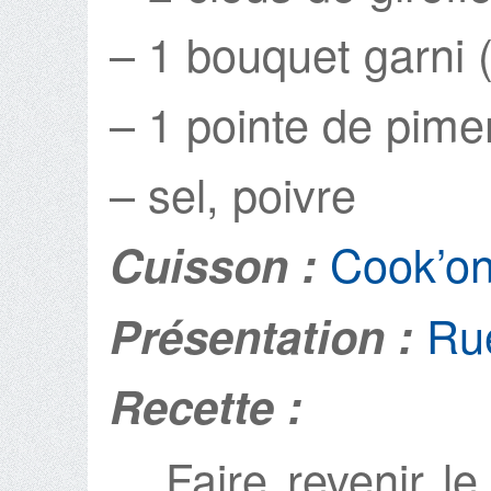
– 1 bouquet garni (
– 1 pointe de pime
– sel, poivre
Cook’o
Cuisson :
Ru
Présentation :
Recette :
Faire revenir l