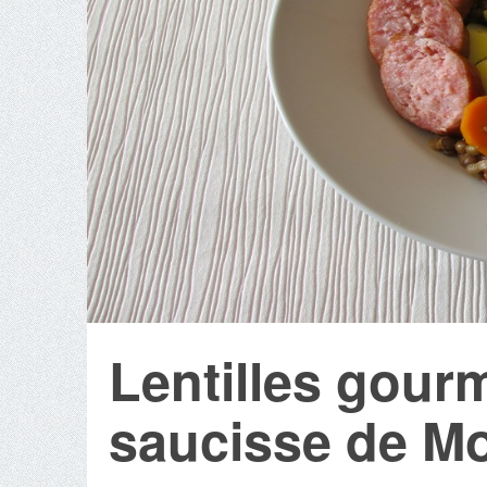
Lentilles gour
saucisse de M