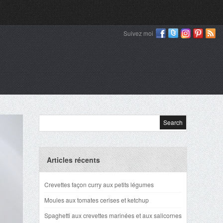
Suivez moi
Articles récents
Crevettes façon curry aux petits légumes
Moules aux tomates cerises et ketchup
Spaghetti aux crevettes marinées et aux salicornes