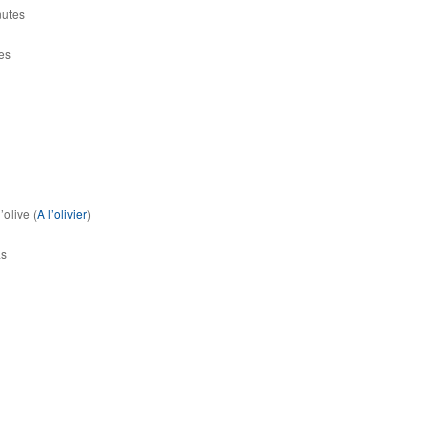
nutes
es
’olive (
A l’olivier
)
as