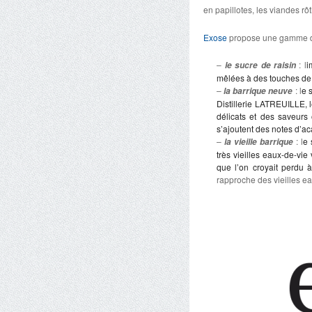
en papillotes, les viandes rô
Exose
propose une gamme de
–
: l
i
le sucre de raisin
mêlées à des touches de 
–
: l
e 
la barrique neuve
Distillerie LATREUILLE, 
délicats et des saveurs 
s’ajoutent des notes d’ac
–
: l
e 
la vieille barrique
très vieilles eaux-de-vi
que l’on croyait perdu 
rapproche des vieilles ea