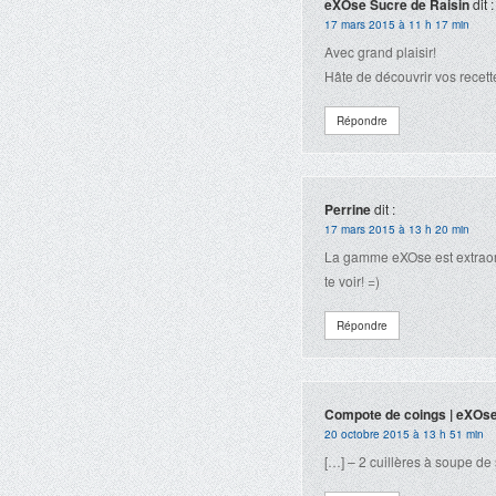
eXOse Sucre de Raisin
dit :
17 mars 2015 à 11 h 17 min
Avec grand plaisir!
Hâte de découvrir vos recet
Répondre
Perrine
dit :
17 mars 2015 à 13 h 20 min
La gamme eXOse est extraordi
te voir! =)
Répondre
Compote de coings | eXOse
20 octobre 2015 à 13 h 51 min
[…] – 2 cuillères à soupe de