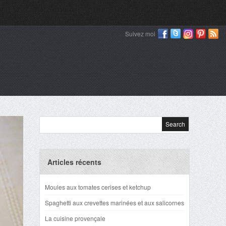
Suivez moi
Articles récents
Moules aux tomates cerises et ketchup
Spaghetti aux crevettes marinées et aux salicornes
La cuisine provençale