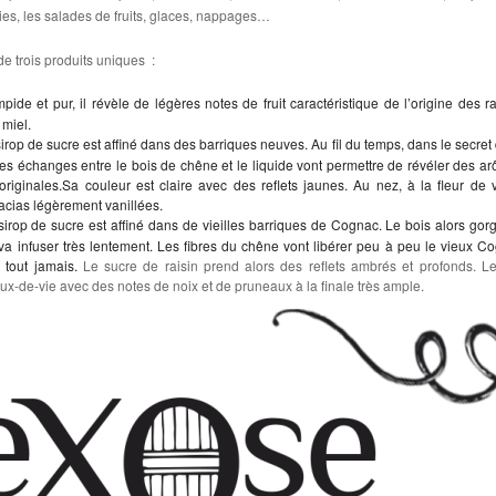
ties, les salades de fruits, glaces, nappages…
 trois produits uniques :
mpide et pur, il révèle de légères notes de fruit caractéristique de l’origine des ra
miel.
sirop de sucre est affiné dans des barriques neuves. Au fil du temps, dans le secret 
les échanges entre le bois de chêne et le liquide vont permettre de révéler des a
originales.
Sa couleur est claire avec des reflets jaunes. Au nez, à la fleur de 
acias légèrement vanillées.
sirop de sucre est affiné dans de vieilles barriques de Cognac. Le bois alors gor
e va infuser très lentement. Les fibres du chêne vont libérer peu à peu le vieux C
à tout jamais.
Le sucre de raisin prend alors des reflets ambrés et profonds. L
ux-de-vie avec des notes de noix et de pruneaux à la finale très ample.