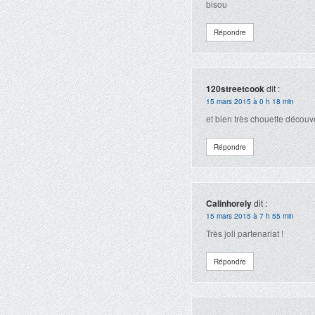
bisou
Répondre
120streetcook
dit :
15 mars 2015 à 0 h 18 min
et bien très chouette découv
Répondre
Calinhorely
dit :
15 mars 2015 à 7 h 55 min
Très joli partenariat !
Répondre