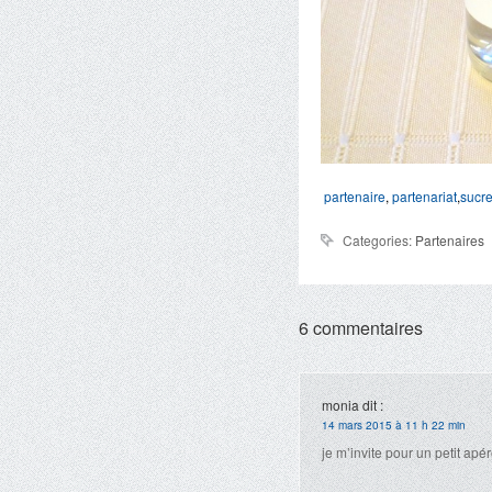
partenaire
,
partenariat
,
sucre
Categories:
Partenaires
6 commentaires
monia
dit :
14 mars 2015 à 11 h 22 min
je m’invite pour un petit apé