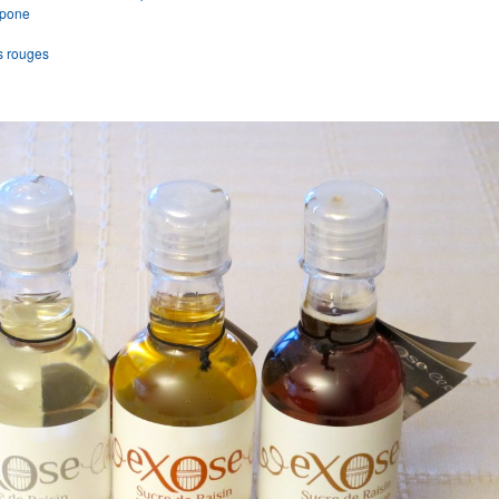
rpone
ts rouges