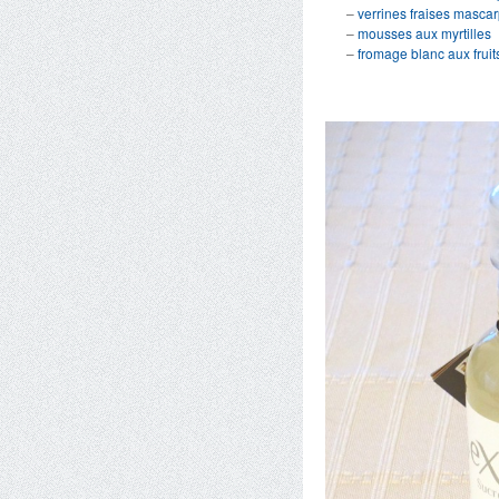
–
verrines fraises masca
–
mousses aux myrtilles
–
fromage blanc aux frui