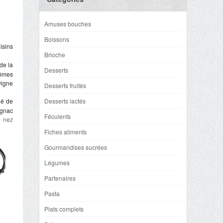
Amuses bouches
Boissons
isins
Brioche
de la
Desserts
rômes
vigne
Desserts fruités
gé de
Desserts lactés
ognac
Féculents
e nez
Fiches aliments
Gourmandises sucrées
Légumes
Partenaires
Pasta
Plats complets