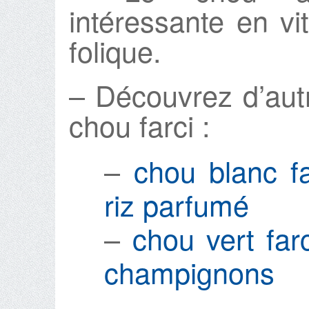
intéressante en v
folique.
– Découvrez d’aut
chou farci :
–
chou blanc f
riz parfumé
–
chou vert far
champignons