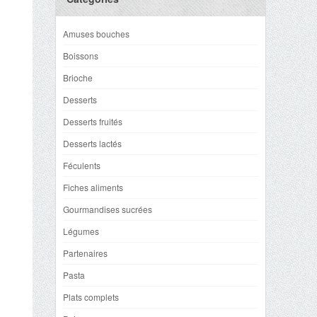
Amuses bouches
Boissons
Brioche
Desserts
Desserts fruités
Desserts lactés
Féculents
Fiches aliments
Gourmandises sucrées
Légumes
Partenaires
Pasta
Plats complets