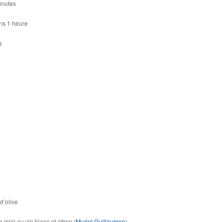
inutes
ns 1 heure
s
d’olive
 miel au vin blanc et citron (
Muriel Guillaumon
)