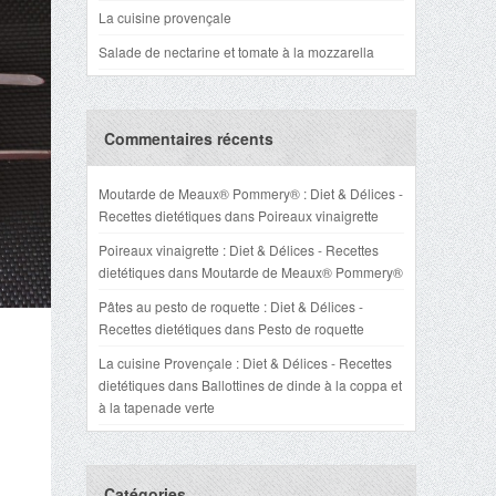
La cuisine provençale
Salade de nectarine et tomate à la mozzarella
Commentaires récents
Moutarde de Meaux® Pommery® : Diet & Délices -
Recettes dietétiques
dans
Poireaux vinaigrette
Poireaux vinaigrette : Diet & Délices - Recettes
dietétiques
dans
Moutarde de Meaux® Pommery®
Pâtes au pesto de roquette : Diet & Délices -
Recettes dietétiques
dans
Pesto de roquette
La cuisine Provençale : Diet & Délices - Recettes
dietétiques
dans
Ballottines de dinde à la coppa et
à la tapenade verte
Catégories