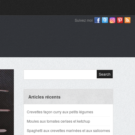
Suivez moi
Articles récents
Crevettes façon curry aux petits légumes
Moules aux tomates cerises et ketchup
Spaghetti aux crevettes marinées et aux salicornes