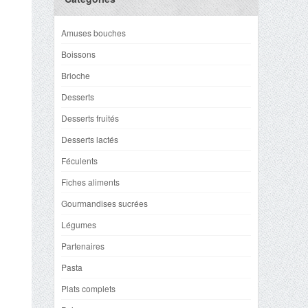
Amuses bouches
Boissons
Brioche
Desserts
Desserts fruités
Desserts lactés
Féculents
Fiches aliments
Gourmandises sucrées
Légumes
Partenaires
Pasta
Plats complets