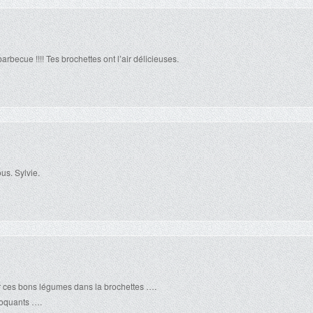
rbecue !!!! Tes brochettes ont l’air délicieuses.
us. Sylvie.
er ces bons légumes dans la brochettes ….
 croquants ….