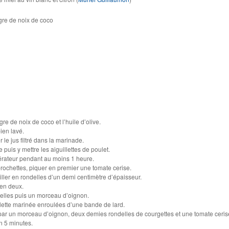
igre de noix de coco
gre de noix de coco et l’huile d’olive.
ien lavé.
r le jus filtré dans la marinade.
uis y mettre les aiguillettes de poulet.
gérateur pendant au moins 1 heure.
rochettes, piquer en premier une tomate cerise.
ailler en rondelles d’un demi centimètre d’épaisseur.
en deux.
elles puis un morceau d’oignon.
llette marinée enroulées d’une bande de lard.
par un morceau d’oignon, deux demies rondelles de courgettes et une tomate ceris
on 5 minutes.