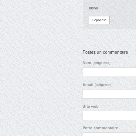
bisou
Répondre
Postez un commentaire
Nom
(obligatoire)
Email
(obligatoire)
Site web
Votre commentaire