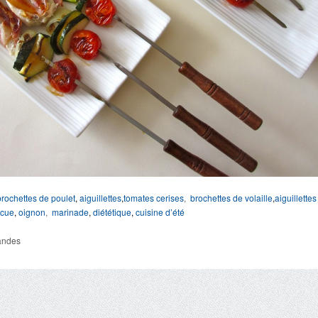
brochettes de poulet
,
aiguillettes
,
tomates cerises
,
brochettes de volaille
,
aiguillettes
ecue
,
oignon
,
marinade
,
diététique
,
cuisine d’été
andes