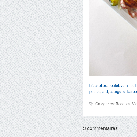
brochettes
,
poulet
,
volaille
,
poulet
,
lard
,
courgette
,
barb
Categories:
Recettes
,
Vi
3 commentaires