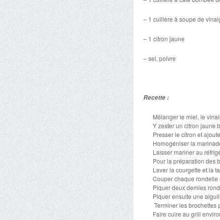
– 1 cuillère à soupe de vina
– 1 citron jaune
– sel, poivre
Recette :
Mélanger le miel, le vinai
Y zester un citron jaune b
Presser le citron et ajoute
Homogéniser la marinade p
Laisser mariner au réfri
Pour la préparation des b
Laver la courgette et la t
Couper chaque rondelle 
Piquer deux demies rond
Piquer ensuite une aigui
Terminer les brochettes 
Faire cuire au grill envir