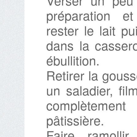
Verser un peu d
préparation e
rester le lait p
dans la cassero
ébullition.
Retirer la gouss
un saladier, fil
complètement
pâtissière.
Faire ramolli