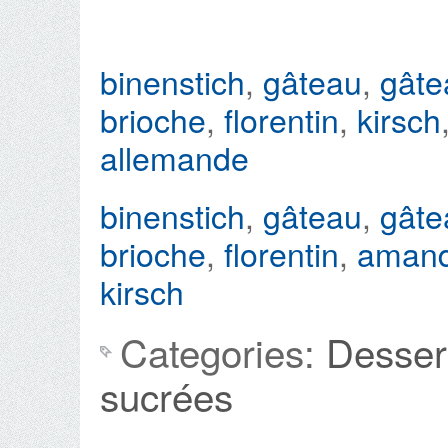
binenstich
,
gâteau
,
gâte
brioche
,
florentin
,
kirsch
allemande
binenstich
,
gâteau
,
gâte
brioche
,
florentin
,
amand
kirsch
Categories:
Desser
sucrées