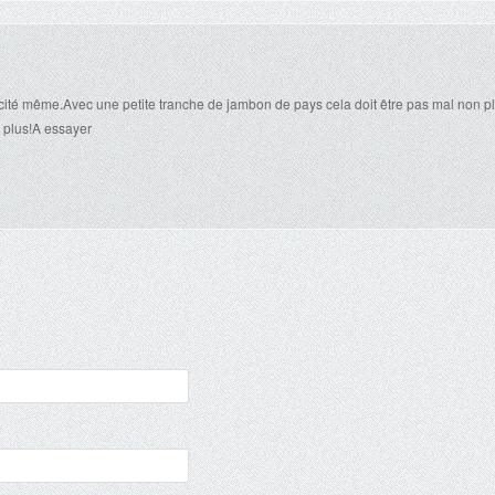
icacité même.Avec une petite tranche de jambon de pays cela doit être pas mal non p
 plus!A essayer