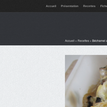
Accueil
Présentation
Recettes
Fich
Accueil
»
Recettes
»
Béchamel a