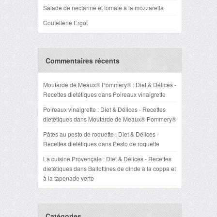
Salade de nectarine et tomate à la mozzarella
Coutellerie Ergot
Commentaires récents
Moutarde de Meaux® Pommery® : Diet & Délices -
Recettes dietétiques
dans
Poireaux vinaigrette
Poireaux vinaigrette : Diet & Délices - Recettes
dietétiques
dans
Moutarde de Meaux® Pommery®
Pâtes au pesto de roquette : Diet & Délices -
Recettes dietétiques
dans
Pesto de roquette
La cuisine Provençale : Diet & Délices - Recettes
dietétiques
dans
Ballottines de dinde à la coppa et
à la tapenade verte
Catégories