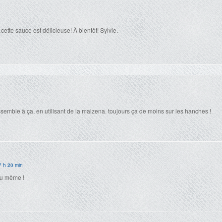
tte sauce est délicieuse! À bientôt! Sylvie.
semble à ça, en utilisant de la maizena. toujours ça de moins sur les hanches !
7 h 20 min
au même !