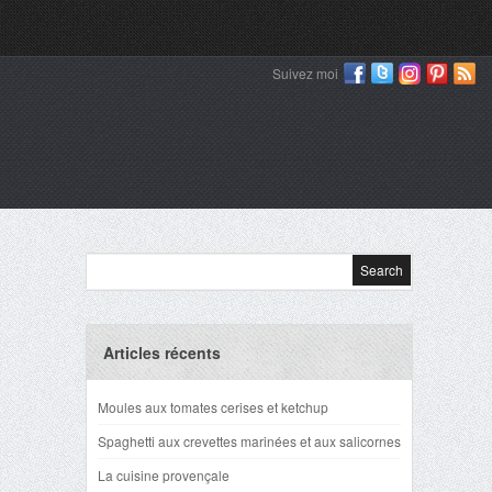
Suivez moi
Articles récents
Moules aux tomates cerises et ketchup
Spaghetti aux crevettes marinées et aux salicornes
La cuisine provençale