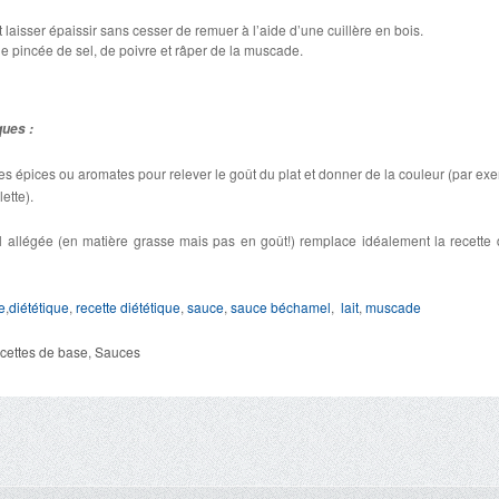
t laisser épaissir sans cesser de remuer à l’aide d’une cuillère en bois.
e pincée de sel, de poivre et râper de la muscade.
ques :
des épices ou aromates pour relever le goût du plat et donner de la couleur (par ex
ette).
 allégée (en matière grasse mais pas en goût!) remplace idéalement la recette 
e
,
diététique
,
recette diététique
,
sauce
,
sauce béchamel
,
lait
,
muscade
cettes de base
,
Sauces