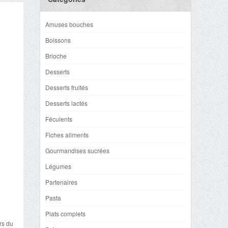
Amuses bouches
Boissons
Brioche
Desserts
Desserts fruités
Desserts lactés
Féculents
Fiches aliments
Gourmandises sucrées
Légumes
Partenaires
Pasta
Plats complets
rs du