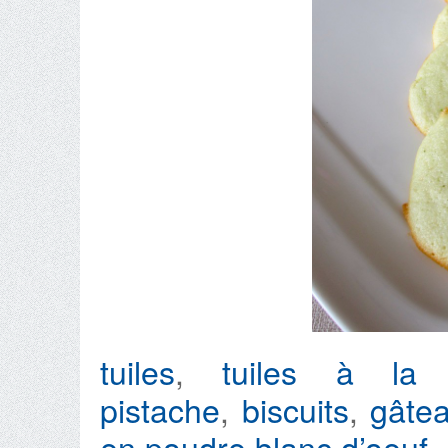
tuiles
,
tuiles à la
pistache
,
biscuits
,
gâte
en poudre
blanc d’oeuf