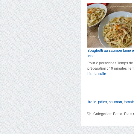
aux
crevettes
marinées
et
aux
salicornes
Spaghetti au saumon fumé e
fenouil
Pour 2 personnes Temps de
préparation : 10 minutes T
:
Lire la suite
Spaghetti
au
saumon
fumé
et
trofie
,
pâtes
,
saumon
,
tomat
au
fenouil
Categories:
Pasta
,
Plats