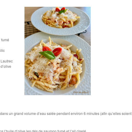
n fumé
ilic
 Lautrec
 d’olive
es dans un grand volume d’eau salée pendant environ 6 minutes (afin qu’elles soient
ns l’huile d’olive les dés de saumon fumé et l’ail ciselé.