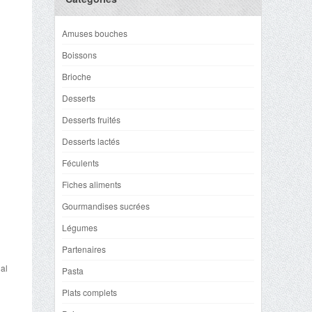
Amuses bouches
Boissons
Brioche
Desserts
Desserts fruités
Desserts lactés
Féculents
Fiches aliments
Gourmandises sucrées
Légumes
Partenaires
 al
Pasta
Plats complets