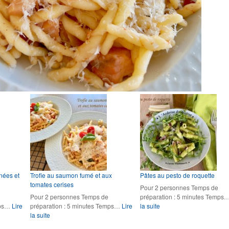
nées et
Trofie au saumon fumé et aux
Pâtes au pesto de roquette
tomates cerises
Pour 2 personnes Temps de
Pour 2 personnes Temps de
préparation : 5 minutes Temps
:
mps…
Lire
préparation : 5 minutes Temps…
Lire
la suite
:
Pâtes
la suite
Trofie
au