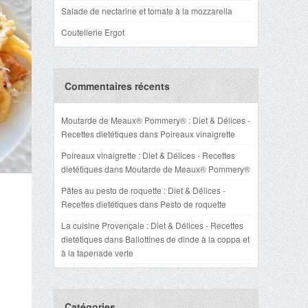
Salade de nectarine et tomate à la mozzarella
Coutellerie Ergot
Commentaires récents
Moutarde de Meaux® Pommery® : Diet & Délices -
Recettes dietétiques
dans
Poireaux vinaigrette
Poireaux vinaigrette : Diet & Délices - Recettes
dietétiques
dans
Moutarde de Meaux® Pommery®
Pâtes au pesto de roquette : Diet & Délices -
Recettes dietétiques
dans
Pesto de roquette
La cuisine Provençale : Diet & Délices - Recettes
dietétiques
dans
Ballottines de dinde à la coppa et
à la tapenade verte
Catégories