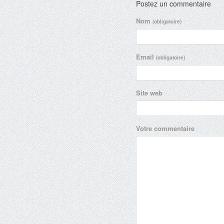
Postez un commentaire
Nom
(obligatoire)
Email
(obligatoire)
Site web
Votre commentaire