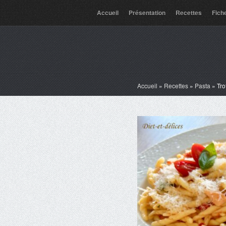
Accueil
Présentation
Recettes
Fich
Accueil
»
Recettes
»
Pasta
»
Tro