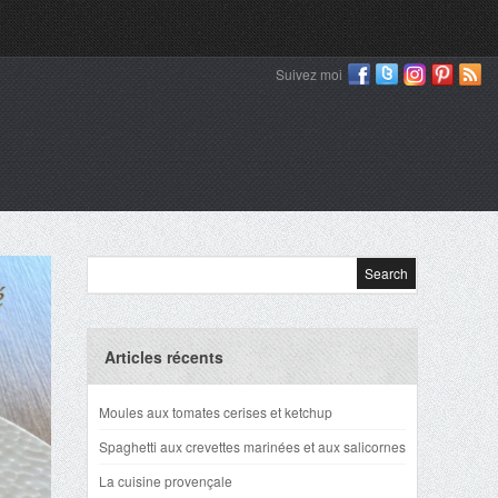
Suivez moi
Articles récents
Moules aux tomates cerises et ketchup
Spaghetti aux crevettes marinées et aux salicornes
La cuisine provençale