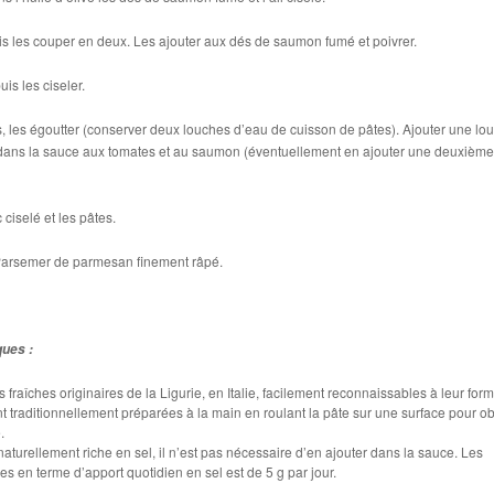
is les couper en deux. Les ajouter aux dés de saumon fumé et poivrer.
uis les ciseler.
s, les égoutter (conserver deux louches d’eau de cuisson de pâtes). Ajouter une lo
dans la sauce aux tomates et au saumon (éventuellement en ajouter une deuxième
 ciselé et les pâtes.
 Parsemer de parmesan finement râpé.
ques :
s fraîches originaires de la Ligurie, en Italie, facilement reconnaissables à leur for
ont traditionnellement préparées à la main en roulant la pâte sur une surface pour ob
.
turellement riche en sel, il n’est pas nécessaire d’en ajouter dans la sauce. Les
 en terme d’apport quotidien en sel est de 5 g par jour.