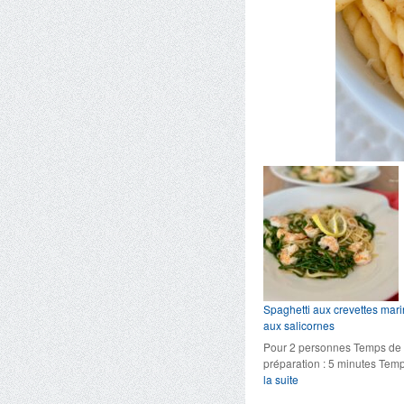
Spaghetti aux crevettes mari
aux salicornes
Pour 2 personnes Temps de
préparation : 5 minutes Te
:
la suite
Spaghetti