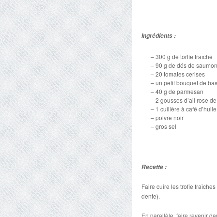
Ingrédients :
– 300 g de torfie fraîche
– 90 g de dés de saumo
– 20 tomates cerises
– un petit bouquet de bas
– 40 g de parmesan
– 2 gousses d’ail rose de
– 1 cuillère à café d’huile
– poivre noir
– gros sel
Recette :
Faire cuire les trofie fraîch
dente).
En parallèle, faire revenir da