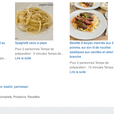
au
pesto
saumon
de
fumé
roquette
et
aux
tomates
cerises
t au
Spaghetti cacio e pepe
Bavette d’aloyau marinée aux 3
poivres, sur son lit de nouilles
Pour 2 personnes Temps de
asiatiques aux carottes et céleri
préparation : 5 minutes Temps de…
branche
:
emps…
Lire la suite
Spaghetti
Pour 2 personnes Temps de
cacio
préparation : 15 minutes Temp
e
:
Lire la suite
pepe
Bavette
d’aloyau
marinée
es
,
basilic
,
parmesan
aux
3
 complets
,
Poissons
,
Recettes
poivres,
sur
son
lit