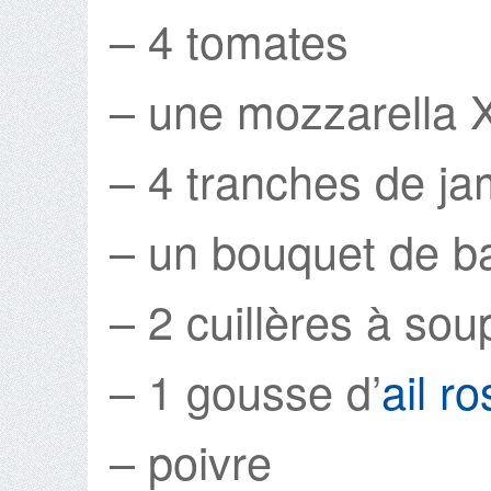
– 4 tomates
– une mozzarella 
– 4 tranches de j
– un bouquet de bas
– 2 cuillères à soup
– 1 gousse d’
ail r
– poivre