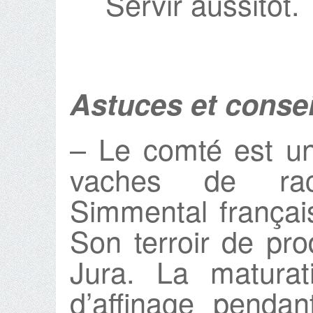
Servir aussitôt.
Astuces et consei
– Le comté est un
vaches de rac
Simmental françai
Son terroir de pro
Jura. La maturat
d’affinage penda