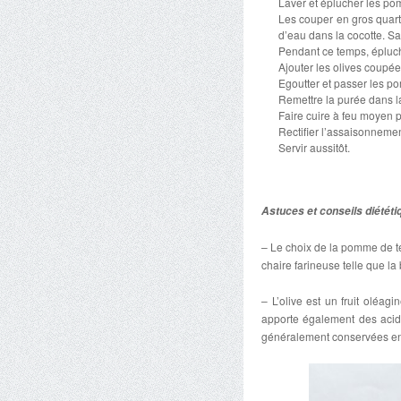
Laver et éplucher les po
Les couper en gros quarti
d’eau dans la cocotte. Sa
Pendant ce temps, épluche
Ajouter les olives coupée
Egoutter et passer les p
Remettre la purée dans la 
Faire cuire à feu moyen 
Rectifier l’assaisonnemen
Servir aussitôt.
Astuces et conseils diététi
– Le choix de la pomme de ter
chaire farineuse telle que l
– L’olive est un fruit oléagi
apporte également des acide
généralement conservées en