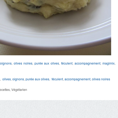
oignons
,
olives noires
,
purée aux olives
,
féculent
,
accompagnement
,
magimix
,
olives
,
oignons
,
purée aux olives
,
féculent
,
accompagnement
,
olives noires
ecettes
,
Végétarien