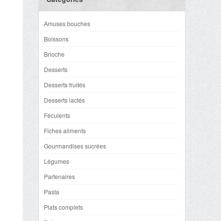
Amuses bouches
Boissons
Brioche
Desserts
Desserts fruités
Desserts lactés
Féculents
Fiches aliments
Gourmandises sucrées
Légumes
Partenaires
Pasta
Plats complets