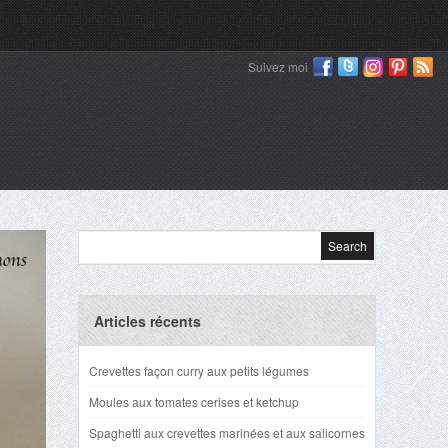
Suivez moi
Articles récents
Crevettes façon curry aux petits légumes
Moules aux tomates cerises et ketchup
Spaghetti aux crevettes marinées et aux salicornes