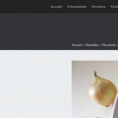
Accueil
Présentation
Recettes
Fich
Accueil
»
Recettes
»
Féculents