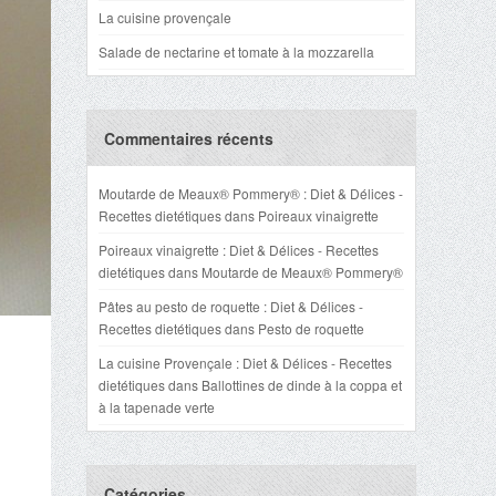
La cuisine provençale
Salade de nectarine et tomate à la mozzarella
Commentaires récents
Moutarde de Meaux® Pommery® : Diet & Délices -
Recettes dietétiques
dans
Poireaux vinaigrette
Poireaux vinaigrette : Diet & Délices - Recettes
dietétiques
dans
Moutarde de Meaux® Pommery®
Pâtes au pesto de roquette : Diet & Délices -
Recettes dietétiques
dans
Pesto de roquette
La cuisine Provençale : Diet & Délices - Recettes
dietétiques
dans
Ballottines de dinde à la coppa et
à la tapenade verte
Catégories