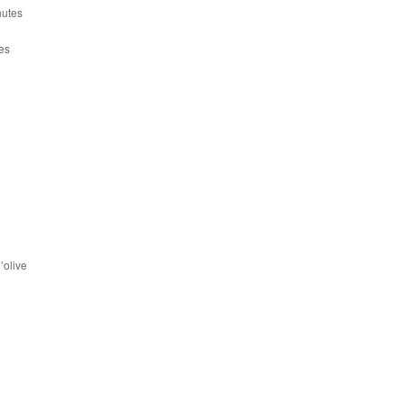
nutes
es
’olive