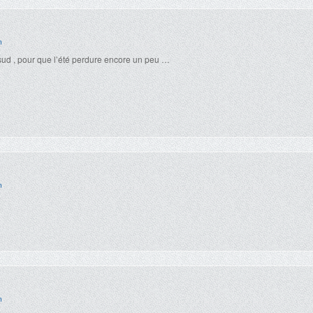
n
ud , pour que l’été perdure encore un peu …
n
n