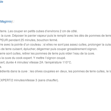
ude
(
Magimix
) :
erre. Les couper en petits cubes d’environs 2 cm de côté.
 la cuve. Déposer le panier vapeur puis le remplir avec les dés de pommes de terr
PEUR pendant 25 minutes, bouchon fermé.
e avec la pointe d’un couteau : si elles ne sont pas assez cuites, prolonger la cuis
e terre cuisent, éplucher, dégermer puis couper grossièrement oignon.
re sont cuites, retirer les pommes de terre puis vider l’eau de la cuve.
ns la cuve du cook expert. Y mettre l’oignon coupé.
rt, durée 4 minutes/ vitesse 2A / température 110°C.
s.
rédients dans la cuve : les olives coupées en deux, les pommes de terre cuites, le lai
.
XPERT/2 minutes/vitesse 3 (sans chauffer).
: