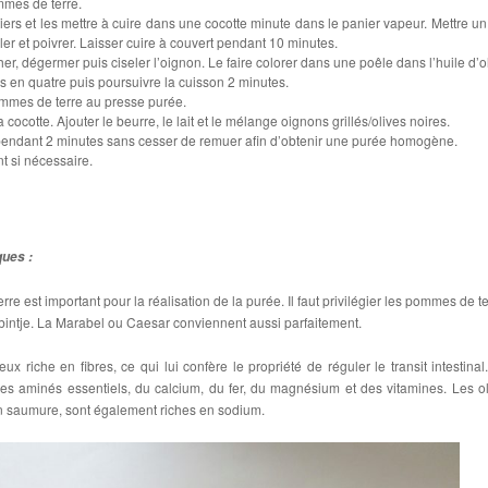
mmes de terre.
ers et les mettre à cuire dans une cocotte minute dans le panier vapeur. Mettre un
ler et poivrer. Laisser cuire à couvert pendant 10 minutes.
r, dégermer puis ciseler l’oignon. Le faire colorer dans une poêle dans l’huile d’ol
s en quatre puis poursuivre la cuisson 2 minutes.
ommes de terre au presse purée.
cocotte. Ajouter le beurre, le lait et le mélange oignons grillés/olives noires.
pendant 2 minutes sans cesser de remuer afin d’obtenir une purée homogène.
t si nécessaire.
ques :
re est important pour la réalisation de la purée. Il faut privilégier les pommes de te
a bintje. La Marabel ou Caesar conviennent aussi parfaitement.
neux riche en fibres, ce qui lui confère le propriété de réguler le transit intestinal.
s aminés essentiels, du calcium, du fer, du magnésium et des vitamines. Les ol
 saumure, sont également riches en sodium.