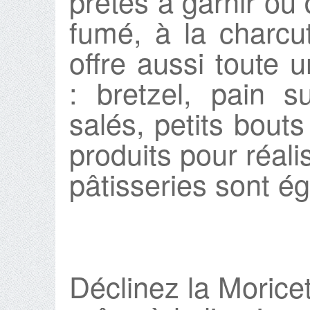
prêtes à garnir ou
fumé, à la charc
offre aussi toute 
: bretzel, pain s
salés, petits bouts
produits pour réali
pâtisseries sont é
Déclinez la Morice