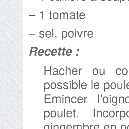
– 1 tomate
– sel, poivre
Recette :
Hacher ou cou
possible le poul
Emincer l’oig
poulet. Incor
gingembre en p