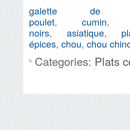
galette de r
poulet
,
cumin
noirs
,
asiatique
,
p
épices
,
chou
,
chou chin
Categories:
Plats 