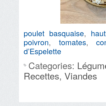
poulet basquaise
,
hau
poivron
,
tomates
,
co
d’Espelette
Categories:
Légum
Recettes
,
Viandes