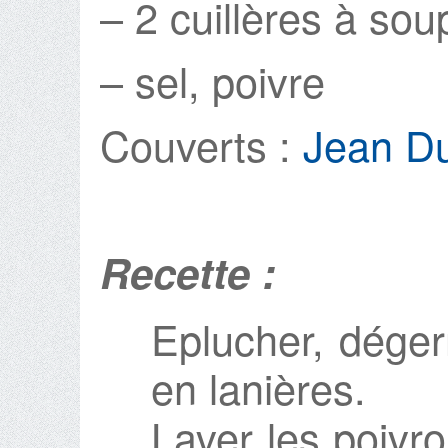
– 2 cuillères à soup
– sel, poivre
Couverts :
Jean D
Recette :
Eplucher, déger
en lanières.
Laver les poivro