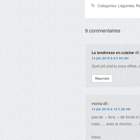
Categories:
Légumes
,
Re
9 commentaires
La tendresse en cuisine
dit 
14 juin 2015 à 9 h 54 min
Quel joli plat tu nous offres
Répondre
monia
dit :
14 juin 2015 à 10 h 29 min
pas de » fans » de fonds d’
mais …. avec le chorizo ….. to
bisou