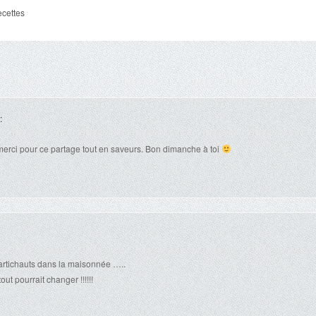
cettes
:
, merci pour ce partage tout en saveurs. Bon dimanche à toi
artichauts dans la maisonnée …..
ut pourrait changer !!!!!!