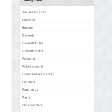
Amuses bouches
Boissons
Brioche
Desserts
Desserts fruités
Desserts lactés
Féculents
Fiches aliments
Gourmandises sucrées
Légumes
Partenaires
Pasta
Plats complets