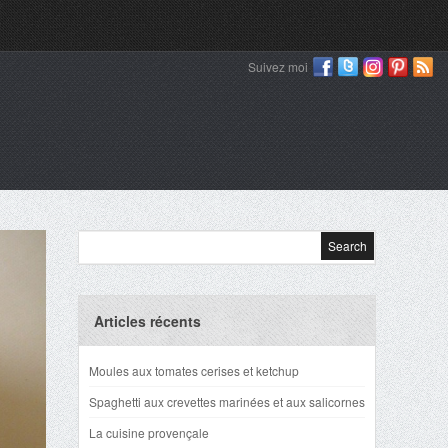
Suivez moi
Articles récents
Moules aux tomates cerises et ketchup
Spaghetti aux crevettes marinées et aux salicornes
La cuisine provençale