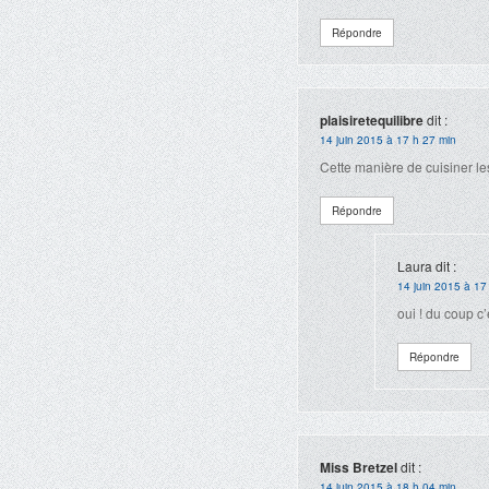
Répondre
plaisiretequilibre
dit :
14 juin 2015 à 17 h 27 min
Cette manière de cuisiner les
Répondre
Laura
dit :
14 juin 2015 à 17
oui ! du coup c’
Répondre
Miss Bretzel
dit :
14 juin 2015 à 18 h 04 min