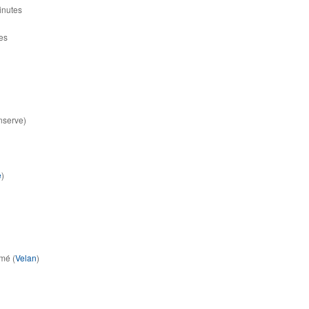
inutes
es
onserve)
e
)
mé (
Velan
)