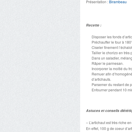
Présentation :
Birambeau
Recette :
Disposer les fonds d’artic
Préchauffer le four à 180
Ciseler finement l’échalo
Tailler le chorizo en très 
Dans un saladier, mélanger
Râper le parmesan.
Incorporer la moitié du f
Remuer afin d’homogénéise
d’artichauts.
Parsemer du restant de 
Enfourner pendant 10 mi
Astuces et conseils diététi
– L’artichaut est très riche e
En effet, 100 g de coeur d’ar