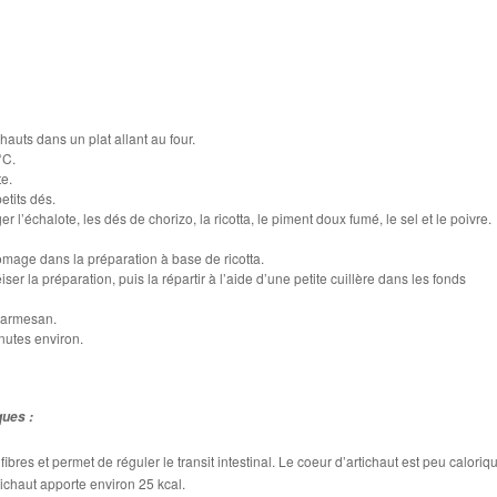
hauts dans un plat allant au four.
°C.
te.
petits dés.
 l’échalote, les dés de chorizo, la ricotta, le piment doux fumé, le sel et le poivre.
romage dans la préparation à base de ricotta.
r la préparation, puis la répartir à l’aide d’une petite cuillère dans les fonds
parmesan.
nutes environ.
ques :
n fibres et permet de réguler le transit intestinal. Le coeur d’artichaut est peu caloriq
tichaut apporte environ 25 kcal.