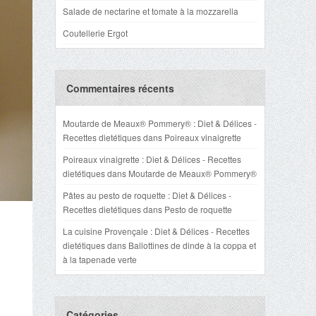
Salade de nectarine et tomate à la mozzarella
Coutellerie Ergot
Commentaires récents
Moutarde de Meaux® Pommery® : Diet & Délices -
Recettes dietétiques
dans
Poireaux vinaigrette
Poireaux vinaigrette : Diet & Délices - Recettes
dietétiques
dans
Moutarde de Meaux® Pommery®
Pâtes au pesto de roquette : Diet & Délices -
Recettes dietétiques
dans
Pesto de roquette
La cuisine Provençale : Diet & Délices - Recettes
dietétiques
dans
Ballottines de dinde à la coppa et
à la tapenade verte
Catégories