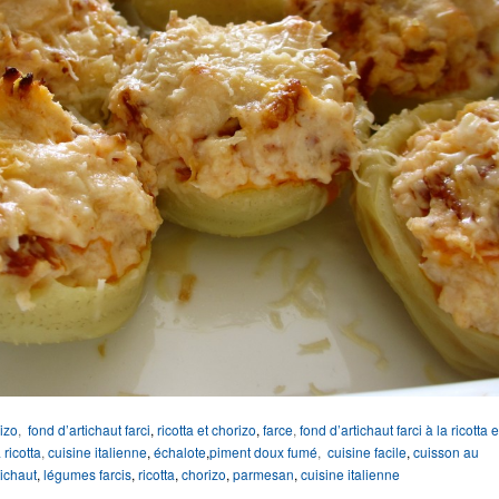
izo
,
fond d’artichaut farci
,
ricotta et chorizo
,
farce
,
fond d’artichaut farci à la ricotta 
 ricotta
,
cuisine italienne
,
échalote
,
piment doux fumé
,
cuisine facile
,
cuisson au
tichaut
,
légumes farcis
,
ricotta
,
chorizo
,
parmesan
,
cuisine italienne