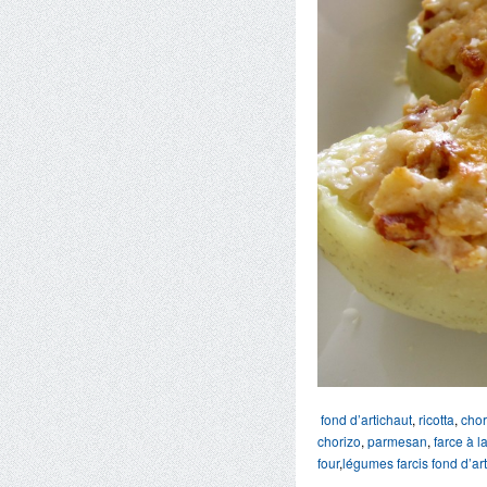
fond d’artichaut
,
ricotta
,
chor
chorizo
,
parmesan
,
farce à la
four
,
légumes farcis
fond d’ar