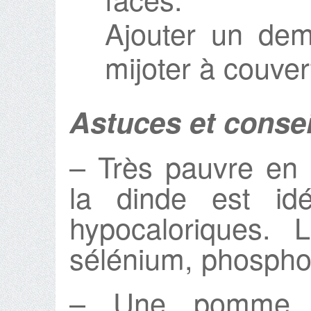
Ajouter un demi
mijoter à couve
Astuces et consei
– Très pauvre en 
la dinde est id
hypocaloriques. 
sélénium, phosphore
– Une pomme 