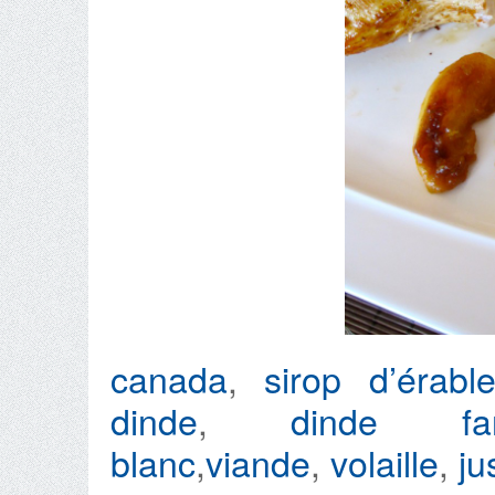
canada
,
sirop d’érabl
dinde
,
dinde far
blanc
,
viande
,
volaille
,
ju