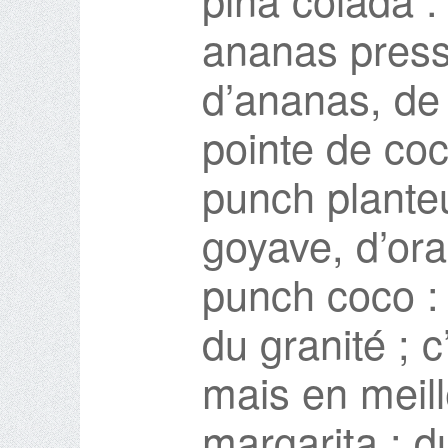
ananas press
d’ananas, de 
pointe de co
punch plante
goyave, d’ora
punch coco :
du granité ; 
mais en meil
margarita : d