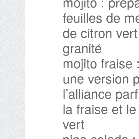
mojito : prép
feuilles de m
de citron ver
granité
mojito fraise 
une version 
l’alliance par
la fraise et l
vert
pina colada : 