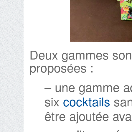
Deux gammes sont
proposées :
– une gamme ad
six
cocktails
sans
être ajoutée av